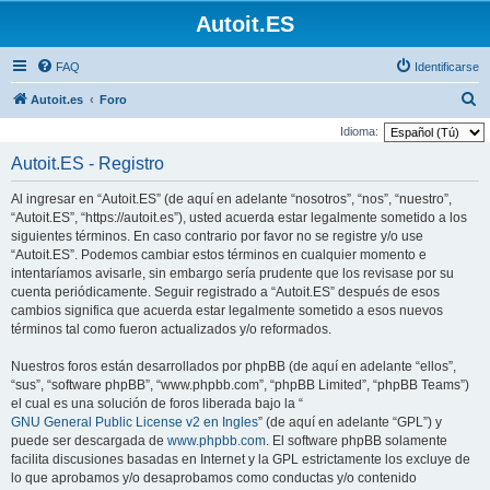
Autoit.ES
FAQ
Identificarse
B
Autoit.es
Foro
u
Idioma:
s
Autoit.ES - Registro
c
Al ingresar en “Autoit.ES” (de aquí en adelante “nosotros”, “nos”, “nuestro”,
a
“Autoit.ES”, “https://autoit.es”), usted acuerda estar legalmente sometido a los
r
siguientes términos. En caso contrario por favor no se registre y/o use
“Autoit.ES”. Podemos cambiar estos términos en cualquier momento e
intentaríamos avisarle, sin embargo sería prudente que los revisase por su
cuenta periódicamente. Seguir registrado a “Autoit.ES” después de esos
cambios significa que acuerda estar legalmente sometido a esos nuevos
términos tal como fueron actualizados y/o reformados.
Nuestros foros están desarrollados por phpBB (de aquí en adelante “ellos”,
“sus”, “software phpBB”, “www.phpbb.com”, “phpBB Limited”, “phpBB Teams”)
el cual es una solución de foros liberada bajo la “
GNU General Public License v2 en Ingles
” (de aquí en adelante “GPL”) y
puede ser descargada de
www.phpbb.com
. El software phpBB solamente
facilita discusiones basadas en Internet y la GPL estrictamente los excluye de
lo que aprobamos y/o desaprobamos como conductas y/o contenido