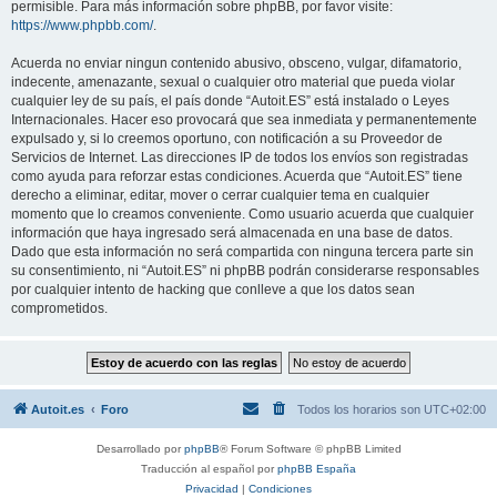
permisible. Para más información sobre phpBB, por favor visite:
https://www.phpbb.com/
.
Acuerda no enviar ningun contenido abusivo, obsceno, vulgar, difamatorio,
indecente, amenazante, sexual o cualquier otro material que pueda violar
cualquier ley de su país, el país donde “Autoit.ES” está instalado o Leyes
Internacionales. Hacer eso provocará que sea inmediata y permanentemente
expulsado y, si lo creemos oportuno, con notificación a su Proveedor de
Servicios de Internet. Las direcciones IP de todos los envíos son registradas
como ayuda para reforzar estas condiciones. Acuerda que “Autoit.ES” tiene
derecho a eliminar, editar, mover o cerrar cualquier tema en cualquier
momento que lo creamos conveniente. Como usuario acuerda que cualquier
información que haya ingresado será almacenada en una base de datos.
Dado que esta información no será compartida con ninguna tercera parte sin
su consentimiento, ni “Autoit.ES” ni phpBB podrán considerarse responsables
por cualquier intento de hacking que conlleve a que los datos sean
comprometidos.
Autoit.es
Foro
Todos los horarios son
UTC+02:00
Desarrollado por
phpBB
® Forum Software © phpBB Limited
Traducción al español por
phpBB España
Privacidad
|
Condiciones