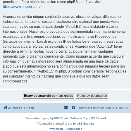
permisible. Para más información sobre phpBB, por favor visite:
https://www.phpbb.com/
.
Acuerda no enviar ningun contenido abusivo, obsceno, vulgar, difamatorio,
indecente, amenazante, sexual o cualquier otro material que pueda violar
cualquier ley de su país, el país donde “Autoit.ES” está instalado o Leyes
Internacionales. Hacer eso provocará que sea inmediata y permanentemente
expulsado y, si lo creemos oportuno, con notificación a su Proveedor de
Servicios de Internet. Las direcciones IP de todos los envíos son registradas
como ayuda para reforzar estas condiciones. Acuerda que “Autoit.ES” tiene
derecho a eliminar, editar, mover o cerrar cualquier tema en cualquier
momento que lo creamos conveniente. Como usuario acuerda que cualquier
información que haya ingresado será almacenada en una base de datos.
Dado que esta información no será compartida con ninguna tercera parte sin
su consentimiento, ni “Autoit.ES” ni phpBB podrán considerarse responsables
por cualquier intento de hacking que conlleve a que los datos sean
comprometidos.
Autoit.es
Foro
Todos los horarios son
UTC+02:00
Desarrollado por
phpBB
® Forum Software © phpBB Limited
Traducción al español por
phpBB España
Privacidad
|
Condiciones