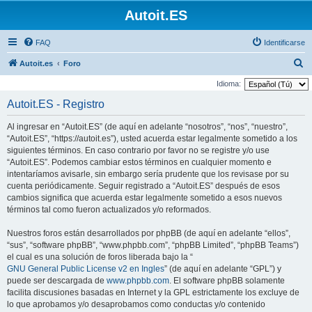
Autoit.ES
FAQ
Identificarse
B
Autoit.es
Foro
u
Idioma:
s
Autoit.ES - Registro
c
Al ingresar en “Autoit.ES” (de aquí en adelante “nosotros”, “nos”, “nuestro”,
a
“Autoit.ES”, “https://autoit.es”), usted acuerda estar legalmente sometido a los
r
siguientes términos. En caso contrario por favor no se registre y/o use
“Autoit.ES”. Podemos cambiar estos términos en cualquier momento e
intentaríamos avisarle, sin embargo sería prudente que los revisase por su
cuenta periódicamente. Seguir registrado a “Autoit.ES” después de esos
cambios significa que acuerda estar legalmente sometido a esos nuevos
términos tal como fueron actualizados y/o reformados.
Nuestros foros están desarrollados por phpBB (de aquí en adelante “ellos”,
“sus”, “software phpBB”, “www.phpbb.com”, “phpBB Limited”, “phpBB Teams”)
el cual es una solución de foros liberada bajo la “
GNU General Public License v2 en Ingles
” (de aquí en adelante “GPL”) y
puede ser descargada de
www.phpbb.com
. El software phpBB solamente
facilita discusiones basadas en Internet y la GPL estrictamente los excluye de
lo que aprobamos y/o desaprobamos como conductas y/o contenido