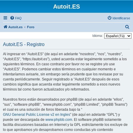
Autoit.ES
FAQ
Identificarse
B
Autoit.es
Foro
u
Idioma:
s
Autoit.ES - Registro
c
Al ingresar en “Autoit.ES” (de aquí en adelante “nosotros”, “nos”, “nuestro”,
a
“Autoit.ES”, “https://autoit.es”), usted acuerda estar legalmente sometido a los
r
siguientes términos. En caso contrario por favor no se registre y/o use
“Autoit.ES”. Podemos cambiar estos términos en cualquier momento e
intentaríamos avisarle, sin embargo sería prudente que los revisase por su
cuenta periódicamente. Seguir registrado a “Autoit.ES” después de esos
cambios significa que acuerda estar legalmente sometido a esos nuevos
términos tal como fueron actualizados y/o reformados.
Nuestros foros están desarrollados por phpBB (de aquí en adelante “ellos”,
“sus”, “software phpBB”, “www.phpbb.com”, “phpBB Limited”, “phpBB Teams”)
el cual es una solución de foros liberada bajo la “
GNU General Public License v2 en Ingles
” (de aquí en adelante “GPL”) y
puede ser descargada de
www.phpbb.com
. El software phpBB solamente
facilita discusiones basadas en Internet y la GPL estrictamente los excluye de
lo que aprobamos y/o desaprobamos como conductas y/o contenido