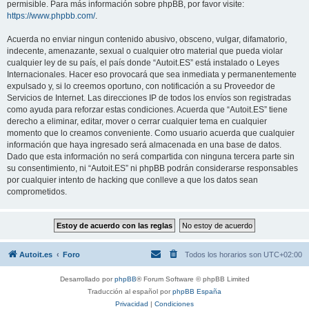
permisible. Para más información sobre phpBB, por favor visite:
https://www.phpbb.com/
.
Acuerda no enviar ningun contenido abusivo, obsceno, vulgar, difamatorio,
indecente, amenazante, sexual o cualquier otro material que pueda violar
cualquier ley de su país, el país donde “Autoit.ES” está instalado o Leyes
Internacionales. Hacer eso provocará que sea inmediata y permanentemente
expulsado y, si lo creemos oportuno, con notificación a su Proveedor de
Servicios de Internet. Las direcciones IP de todos los envíos son registradas
como ayuda para reforzar estas condiciones. Acuerda que “Autoit.ES” tiene
derecho a eliminar, editar, mover o cerrar cualquier tema en cualquier
momento que lo creamos conveniente. Como usuario acuerda que cualquier
información que haya ingresado será almacenada en una base de datos.
Dado que esta información no será compartida con ninguna tercera parte sin
su consentimiento, ni “Autoit.ES” ni phpBB podrán considerarse responsables
por cualquier intento de hacking que conlleve a que los datos sean
comprometidos.
Autoit.es
Foro
Todos los horarios son
UTC+02:00
Desarrollado por
phpBB
® Forum Software © phpBB Limited
Traducción al español por
phpBB España
Privacidad
|
Condiciones