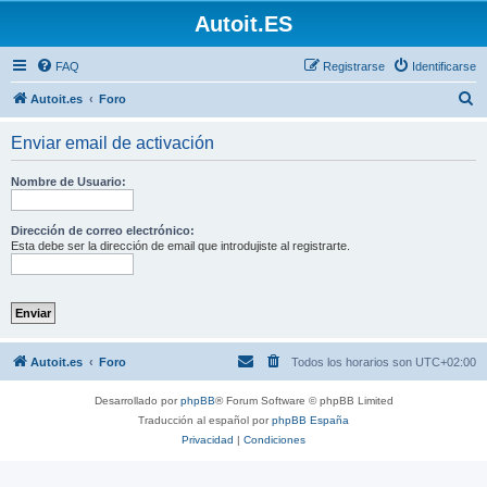
Autoit.ES
FAQ
Registrarse
Identificarse
B
Autoit.es
Foro
u
Enviar email de activación
s
c
Nombre de Usuario:
a
r
Dirección de correo electrónico:
Esta debe ser la dirección de email que introdujiste al registrarte.
Autoit.es
Foro
Todos los horarios son
UTC+02:00
Desarrollado por
phpBB
® Forum Software © phpBB Limited
Traducción al español por
phpBB España
Privacidad
|
Condiciones