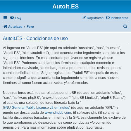
Autoit.ES
FAQ
Registrarse
Identificarse
B
Autoit.es
Foro
u
Autoit.ES - Condiciones de uso
s
c
Al ingresar en “Autoit.ES” (de aquí en adelante “nosotros”, “nos”, “nuestro”,
“Autoit.ES”, “https://autoit.es”), usted acuerda estar legalmente sometido a los
a
siguientes términos. En caso contrario por favor no se registre y/o use
r
“Autoit.ES”. Podemos cambiar estos términos en cualquier momento e
intentaríamos avisarle, sin embargo sería prudente que los revisase por su
cuenta periódicamente. Seguir registrado a “Autoit.ES” después de esos
cambios significa que acuerda estar legalmente sometido a esos nuevos
términos tal como fueron actualizados y/o reformados.
Nuestros foros están desarrollados por phpBB (de aquí en adelante “ellos”,
“sus”, “software phpBB”, “www.phpbb.com”, “phpBB Limited”, “phpBB Teams”)
el cual es una solución de foros liberada bajo la “
GNU General Public License v2 en Ingles
” (de aquí en adelante “GPL”) y
puede ser descargada de
www.phpbb.com
. El software phpBB solamente
facilita discusiones basadas en Internet y la GPL estrictamente los excluye de
lo que aprobamos y/o desaprobamos como conductas y/o contenido
permisible. Para más información sobre phpBB, por favor visite: