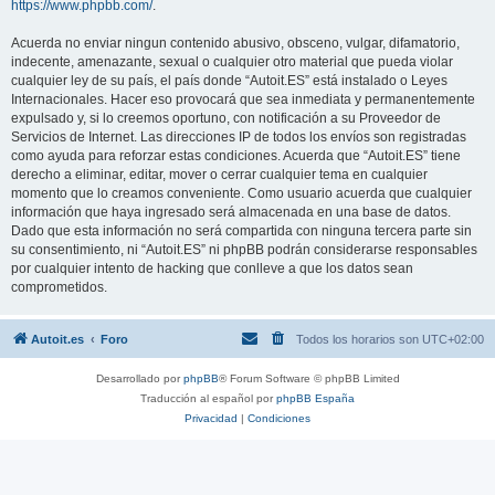
https://www.phpbb.com/
.
Acuerda no enviar ningun contenido abusivo, obsceno, vulgar, difamatorio,
indecente, amenazante, sexual o cualquier otro material que pueda violar
cualquier ley de su país, el país donde “Autoit.ES” está instalado o Leyes
Internacionales. Hacer eso provocará que sea inmediata y permanentemente
expulsado y, si lo creemos oportuno, con notificación a su Proveedor de
Servicios de Internet. Las direcciones IP de todos los envíos son registradas
como ayuda para reforzar estas condiciones. Acuerda que “Autoit.ES” tiene
derecho a eliminar, editar, mover o cerrar cualquier tema en cualquier
momento que lo creamos conveniente. Como usuario acuerda que cualquier
información que haya ingresado será almacenada en una base de datos.
Dado que esta información no será compartida con ninguna tercera parte sin
su consentimiento, ni “Autoit.ES” ni phpBB podrán considerarse responsables
por cualquier intento de hacking que conlleve a que los datos sean
comprometidos.
Autoit.es
Foro
Todos los horarios son
UTC+02:00
Desarrollado por
phpBB
® Forum Software © phpBB Limited
Traducción al español por
phpBB España
Privacidad
|
Condiciones