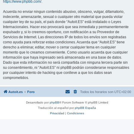
https://www.phpbb.com/
.
Acuerda no enviar ningun contenido abusivo, obsceno, vulgar, difamatorio,
indecente, amenazante, sexual o cualquier otro material que pueda violar
cualquier ley de su país, el país donde “Autoit.ES” está instalado o Leyes
Internacionales. Hacer eso provocará que sea inmediata y permanentemente
expulsado y, si lo creemos oportuno, con notificación a su Proveedor de
Servicios de Internet. Las direcciones IP de todos los envíos son registradas
como ayuda para reforzar estas condiciones. Acuerda que “Autoit.ES” tiene
derecho a eliminar, editar, mover o cerrar cualquier tema en cualquier
momento que lo creamos conveniente. Como usuario acuerda que cualquier
información que haya ingresado será almacenada en una base de datos.
Dado que esta información no será compartida con ninguna tercera parte sin
su consentimiento, ni “Autoit.ES” ni phpBB podrán considerarse responsables
por cualquier intento de hacking que conlleve a que los datos sean
comprometidos.
Autoit.es
Foro
Todos los horarios son
UTC+02:00
Desarrollado por
phpBB
® Forum Software © phpBB Limited
Traducción al español por
phpBB España
Privacidad
|
Condiciones