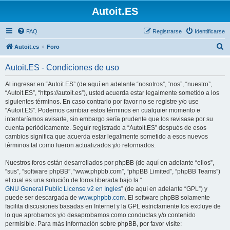
Autoit.ES
FAQ
Registrarse
Identificarse
B
Autoit.es
Foro
u
Autoit.ES - Condiciones de uso
s
c
Al ingresar en “Autoit.ES” (de aquí en adelante “nosotros”, “nos”, “nuestro”,
“Autoit.ES”, “https://autoit.es”), usted acuerda estar legalmente sometido a los
a
siguientes términos. En caso contrario por favor no se registre y/o use
r
“Autoit.ES”. Podemos cambiar estos términos en cualquier momento e
intentaríamos avisarle, sin embargo sería prudente que los revisase por su
cuenta periódicamente. Seguir registrado a “Autoit.ES” después de esos
cambios significa que acuerda estar legalmente sometido a esos nuevos
términos tal como fueron actualizados y/o reformados.
Nuestros foros están desarrollados por phpBB (de aquí en adelante “ellos”,
“sus”, “software phpBB”, “www.phpbb.com”, “phpBB Limited”, “phpBB Teams”)
el cual es una solución de foros liberada bajo la “
GNU General Public License v2 en Ingles
” (de aquí en adelante “GPL”) y
puede ser descargada de
www.phpbb.com
. El software phpBB solamente
facilita discusiones basadas en Internet y la GPL estrictamente los excluye de
lo que aprobamos y/o desaprobamos como conductas y/o contenido
permisible. Para más información sobre phpBB, por favor visite: