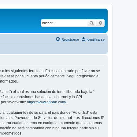
Buscar
Búsqueda avanza
Registrarse
Identificarse
do a los siguientes términos. En caso contrario por favor no se
 revisase por su cuenta periódicamente. Seguir registrado a
reformados.
ams”) el cual es una solución de foros liberada bajo la “
 facilita discusiones basadas en Internet y la GPL
or favor visite:
https://www.phpbb.com/
.
ar cualquier ley de su país, el país donde “Autoit.ES” está
ón a su Proveedor de Servicios de Internet. Las direcciones IP
r o cerrar cualquier tema en cualquier momento que lo creamos
ación no será compartida con ninguna tercera parte sin su
comprometidos.