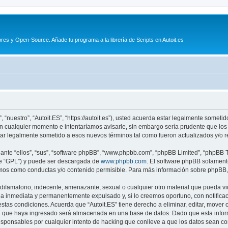
es y Open-Source. Añade tu programa a la librería de Scripts en Autoit.es
, “nuestro”, “Autoit.ES”, “https://autoit.es”), usted acuerda estar legalmente someti
en cualquier momento e intentaríamos avisarle, sin embargo sería prudente que los
tar legalmente sometido a esos nuevos términos tal como fueron actualizados y/o 
nte “ellos”, “sus”, “software phpBB”, “www.phpbb.com”, “phpBB Limited”, “phpBB Te
te “GPL”) y puede ser descargada de
www.phpbb.com
. El software phpBB solamente
os como conductas y/o contenido permisible. Para más información sobre phpBB, p
ifamatorio, indecente, amenazante, sexual o cualquier otro material que pueda viol
a inmediata y permanentemente expulsado y, si lo creemos oportuno, con notificaci
estas condiciones. Acuerda que “Autoit.ES” tiene derecho a eliminar, editar, move
 que haya ingresado será almacenada en una base de datos. Dado que esta inform
esponsables por cualquier intento de hacking que conlleve a que los datos sean 