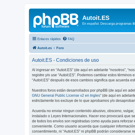
Autoit.ES
En español. Descarga programas libr
Enlaces rápidos
FAQ
Autoit.es
Foro
Autoit.ES - Condiciones de uso
Al ingresar en “Autoit.ES” (de aquí en adelante “nosotros”, “nos”
registre y/o use “Autoit.ES”. Podemos cambiar estos términos 
“Autoit.ES” después de esos cambios significa que acuerda es
Nuestros foros están desarrollados por phpBB (de aquí en adela
GNU General Public License v2 en Ingles
” (de aquí en adelan
estrictamente los excluye de lo que aprobamos y/o desaprobam
Acuerda no enviar ningun contenido abusivo, obsceno, vulgar, d
instalado o Leyes Internacionales. Hacer eso provocará que se
de todos los envíos son registradas como ayuda para reforzar 
conveniente. Como usuario acuerda que cualquier información
consentimiento, ni “Autoit.ES” ni phpBB podrán considerarse r