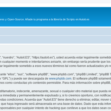
es y Open-Source. Añade tu programa a la librería de Scripts en Autoit.es
, “nuestro”, “Autoit.ES”, “https://autoit.es”), usted acuerda estar legalmente someti
en cualquier momento e intentaríamos avisarle, sin embargo sería prudente que los
tar legalmente sometido a esos nuevos términos tal como fueron actualizados y/o 
nte “ellos”, “sus”, “software phpBB”, “www.phpbb.com”, “phpBB Limited”, “phpBB Te
te “GPL”) y puede ser descargada de
www.phpbb.com
. El software phpBB solamente
os como conductas y/o contenido permisible. Para más información sobre phpBB, p
ifamatorio, indecente, amenazante, sexual o cualquier otro material que pueda viol
a inmediata y permanentemente expulsado y, si lo creemos oportuno, con notificaci
estas condiciones. Acuerda que “Autoit.ES” tiene derecho a eliminar, editar, move
 que haya ingresado será almacenada en una base de datos. Dado que esta inform
esponsables por cualquier intento de hacking que conlleve a que los datos sean 