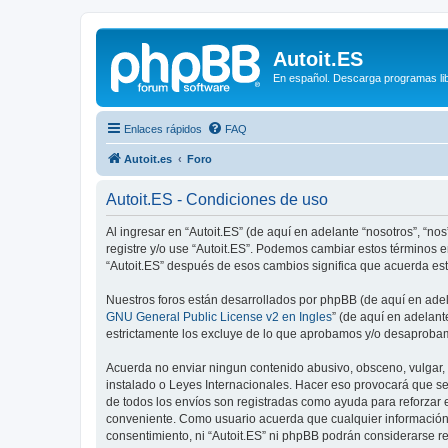
Autoit.ES
En español. Descarga programas libr
Enlaces rápidos
FAQ
Autoit.es
Foro
Autoit.ES - Condiciones de uso
Al ingresar en “Autoit.ES” (de aquí en adelante “nosotros”, “nos”
registre y/o use “Autoit.ES”. Podemos cambiar estos términos 
“Autoit.ES” después de esos cambios significa que acuerda es
Nuestros foros están desarrollados por phpBB (de aquí en adela
GNU General Public License v2 en Ingles
” (de aquí en adelan
estrictamente los excluye de lo que aprobamos y/o desaprobam
Acuerda no enviar ningun contenido abusivo, obsceno, vulgar, d
instalado o Leyes Internacionales. Hacer eso provocará que se
de todos los envíos son registradas como ayuda para reforzar 
conveniente. Como usuario acuerda que cualquier información
consentimiento, ni “Autoit.ES” ni phpBB podrán considerarse r