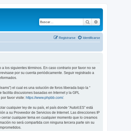
Buscar
Búsqueda avanza
Registrarse
Identificarse
do a los siguientes términos. En caso contrario por favor no se
 revisase por su cuenta periódicamente. Seguir registrado a
reformados.
ams”) el cual es una solución de foros liberada bajo la “
 facilita discusiones basadas en Internet y la GPL
or favor visite:
https://www.phpbb.com/
.
ar cualquier ley de su país, el país donde “Autoit.ES” está
ón a su Proveedor de Servicios de Internet. Las direcciones IP
r o cerrar cualquier tema en cualquier momento que lo creamos
ación no será compartida con ninguna tercera parte sin su
comprometidos.