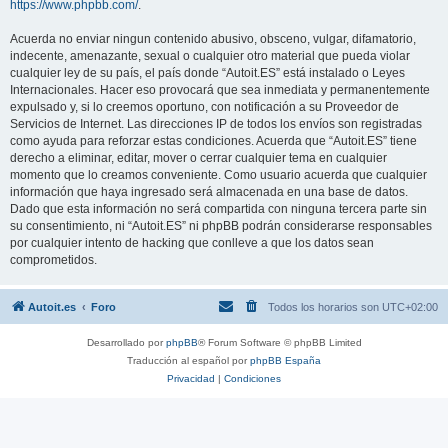
https://www.phpbb.com/
.
Acuerda no enviar ningun contenido abusivo, obsceno, vulgar, difamatorio,
indecente, amenazante, sexual o cualquier otro material que pueda violar
cualquier ley de su país, el país donde “Autoit.ES” está instalado o Leyes
Internacionales. Hacer eso provocará que sea inmediata y permanentemente
expulsado y, si lo creemos oportuno, con notificación a su Proveedor de
Servicios de Internet. Las direcciones IP de todos los envíos son registradas
como ayuda para reforzar estas condiciones. Acuerda que “Autoit.ES” tiene
derecho a eliminar, editar, mover o cerrar cualquier tema en cualquier
momento que lo creamos conveniente. Como usuario acuerda que cualquier
información que haya ingresado será almacenada en una base de datos.
Dado que esta información no será compartida con ninguna tercera parte sin
su consentimiento, ni “Autoit.ES” ni phpBB podrán considerarse responsables
por cualquier intento de hacking que conlleve a que los datos sean
comprometidos.
Autoit.es
Foro
Todos los horarios son
UTC+02:00
Desarrollado por
phpBB
® Forum Software © phpBB Limited
Traducción al español por
phpBB España
Privacidad
|
Condiciones