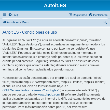
Autoit.ES
FAQ
Registrarse
Identificarse
B
Autoit.es
Foro
u
Autoit.ES - Condiciones de uso
s
c
Al ingresar en “Autoit.ES” (de aquí en adelante “nosotros”, “nos”, “nuestro”,
“Autoit.ES”, “https://autoit.es”), usted acuerda estar legalmente sometido a los
a
siguientes términos. En caso contrario por favor no se registre y/o use
r
“Autoit.ES”. Podemos cambiar estos términos en cualquier momento e
intentaríamos avisarle, sin embargo sería prudente que los revisase por su
cuenta periódicamente. Seguir registrado a “Autoit.ES” después de esos
cambios significa que acuerda estar legalmente sometido a esos nuevos
términos tal como fueron actualizados y/o reformados.
Nuestros foros están desarrollados por phpBB (de aquí en adelante “ellos”,
“sus”, “software phpBB”, “www.phpbb.com”, “phpBB Limited”, “phpBB Teams”)
el cual es una solución de foros liberada bajo la “
GNU General Public License v2 en Ingles
” (de aquí en adelante “GPL”) y
puede ser descargada de
www.phpbb.com
. El software phpBB solamente
facilita discusiones basadas en Internet y la GPL estrictamente los excluye de
lo que aprobamos y/o desaprobamos como conductas y/o contenido
permisible. Para más información sobre phpBB, por favor visite: