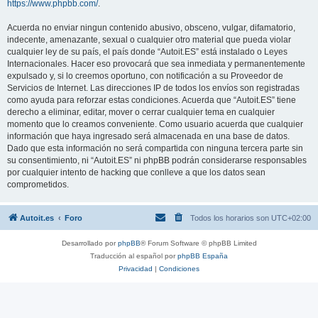
https://www.phpbb.com/
.
Acuerda no enviar ningun contenido abusivo, obsceno, vulgar, difamatorio,
indecente, amenazante, sexual o cualquier otro material que pueda violar
cualquier ley de su país, el país donde “Autoit.ES” está instalado o Leyes
Internacionales. Hacer eso provocará que sea inmediata y permanentemente
expulsado y, si lo creemos oportuno, con notificación a su Proveedor de
Servicios de Internet. Las direcciones IP de todos los envíos son registradas
como ayuda para reforzar estas condiciones. Acuerda que “Autoit.ES” tiene
derecho a eliminar, editar, mover o cerrar cualquier tema en cualquier
momento que lo creamos conveniente. Como usuario acuerda que cualquier
información que haya ingresado será almacenada en una base de datos.
Dado que esta información no será compartida con ninguna tercera parte sin
su consentimiento, ni “Autoit.ES” ni phpBB podrán considerarse responsables
por cualquier intento de hacking que conlleve a que los datos sean
comprometidos.
Autoit.es
Foro
Todos los horarios son
UTC+02:00
Desarrollado por
phpBB
® Forum Software © phpBB Limited
Traducción al español por
phpBB España
Privacidad
|
Condiciones