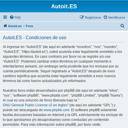
Autoit.ES
FAQ
Registrarse
Identificarse
B
Autoit.es
Foro
u
Autoit.ES - Condiciones de uso
s
c
Al ingresar en “Autoit.ES” (de aquí en adelante “nosotros”, “nos”, “nuestro”,
“Autoit.ES”, “https://autoit.es”), usted acuerda estar legalmente sometido a los
a
siguientes términos. En caso contrario por favor no se registre y/o use
r
“Autoit.ES”. Podemos cambiar estos términos en cualquier momento e
intentaríamos avisarle, sin embargo sería prudente que los revisase por su
cuenta periódicamente. Seguir registrado a “Autoit.ES” después de esos
cambios significa que acuerda estar legalmente sometido a esos nuevos
términos tal como fueron actualizados y/o reformados.
Nuestros foros están desarrollados por phpBB (de aquí en adelante “ellos”,
“sus”, “software phpBB”, “www.phpbb.com”, “phpBB Limited”, “phpBB Teams”)
el cual es una solución de foros liberada bajo la “
GNU General Public License v2 en Ingles
” (de aquí en adelante “GPL”) y
puede ser descargada de
www.phpbb.com
. El software phpBB solamente
facilita discusiones basadas en Internet y la GPL estrictamente los excluye de
lo que aprobamos y/o desaprobamos como conductas y/o contenido
permisible. Para más información sobre phpBB, por favor visite: