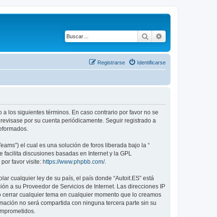
Buscar
Búsqueda avanza
Registrarse
Identificarse
do a los siguientes términos. En caso contrario por favor no se
 revisase por su cuenta periódicamente. Seguir registrado a
reformados.
ams”) el cual es una solución de foros liberada bajo la “
 facilita discusiones basadas en Internet y la GPL
or favor visite:
https://www.phpbb.com/
.
ar cualquier ley de su país, el país donde “Autoit.ES” está
ón a su Proveedor de Servicios de Internet. Las direcciones IP
r o cerrar cualquier tema en cualquier momento que lo creamos
ación no será compartida con ninguna tercera parte sin su
comprometidos.