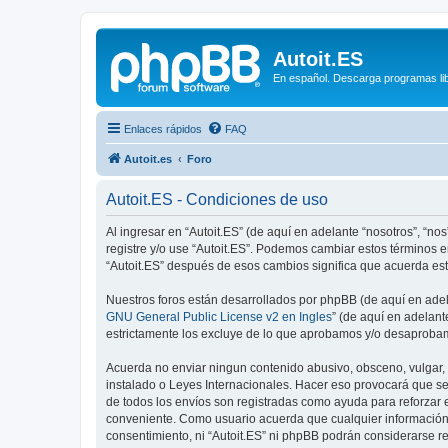
Autoit.ES
En español. Descarga programas libr
Enlaces rápidos
FAQ
Autoit.es
Foro
Autoit.ES - Condiciones de uso
Al ingresar en “Autoit.ES” (de aquí en adelante “nosotros”, “nos”
registre y/o use “Autoit.ES”. Podemos cambiar estos términos 
“Autoit.ES” después de esos cambios significa que acuerda es
Nuestros foros están desarrollados por phpBB (de aquí en adela
GNU General Public License v2 en Ingles
” (de aquí en adelan
estrictamente los excluye de lo que aprobamos y/o desaprobam
Acuerda no enviar ningun contenido abusivo, obsceno, vulgar, d
instalado o Leyes Internacionales. Hacer eso provocará que se
de todos los envíos son registradas como ayuda para reforzar 
conveniente. Como usuario acuerda que cualquier información
consentimiento, ni “Autoit.ES” ni phpBB podrán considerarse r