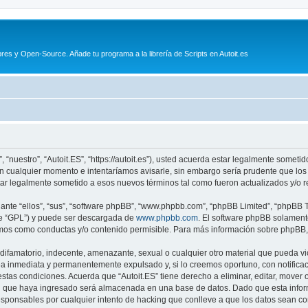
es y Open-Source. Añade tu programa a la librería de Scripts en Autoit.es
, “nuestro”, “Autoit.ES”, “https://autoit.es”), usted acuerda estar legalmente someti
en cualquier momento e intentaríamos avisarle, sin embargo sería prudente que los
tar legalmente sometido a esos nuevos términos tal como fueron actualizados y/o 
nte “ellos”, “sus”, “software phpBB”, “www.phpbb.com”, “phpBB Limited”, “phpBB Te
te “GPL”) y puede ser descargada de
www.phpbb.com
. El software phpBB solamente
os como conductas y/o contenido permisible. Para más información sobre phpBB, p
ifamatorio, indecente, amenazante, sexual o cualquier otro material que pueda viol
a inmediata y permanentemente expulsado y, si lo creemos oportuno, con notificaci
estas condiciones. Acuerda que “Autoit.ES” tiene derecho a eliminar, editar, move
 que haya ingresado será almacenada en una base de datos. Dado que esta inform
esponsables por cualquier intento de hacking que conlleve a que los datos sean 