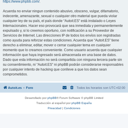
https://www.phpbb.com/
.
Acuerda no enviar ningun contenido abusivo, obsceno, vulgar, difamatorio,
indecente, amenazante, sexual o cualquier otro material que pueda violar
cualquier ley de su país, el país donde “Autoit.ES” está instalado o Leyes
Internacionales. Hacer eso provocará que sea inmediata y permanentemente
expulsado y, si lo creemos oportuno, con notificación a su Proveedor de
Servicios de Internet. Las direcciones IP de todos los envíos son registradas
como ayuda para reforzar estas condiciones. Acuerda que “Autoit.ES” tiene
derecho a eliminar, editar, mover o cerrar cualquier tema en cualquier
momento que lo creamos conveniente. Como usuario acuerda que cualquier
información que haya ingresado será almacenada en una base de datos.
Dado que esta información no será compartida con ninguna tercera parte sin
su consentimiento, ni “Autoit.ES” ni phpBB podrán considerarse responsables
por cualquier intento de hacking que conlleve a que los datos sean
comprometidos.
Autoit.es
Foro
Todos los horarios son
UTC+02:00
Desarrollado por
phpBB
® Forum Software © phpBB Limited
Traducción al español por
phpBB España
Privacidad
|
Condiciones