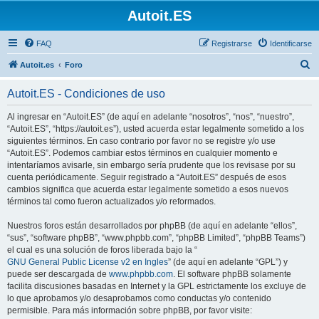
Autoit.ES
FAQ
Registrarse
Identificarse
B
Autoit.es
Foro
u
Autoit.ES - Condiciones de uso
s
c
Al ingresar en “Autoit.ES” (de aquí en adelante “nosotros”, “nos”, “nuestro”,
“Autoit.ES”, “https://autoit.es”), usted acuerda estar legalmente sometido a los
a
siguientes términos. En caso contrario por favor no se registre y/o use
r
“Autoit.ES”. Podemos cambiar estos términos en cualquier momento e
intentaríamos avisarle, sin embargo sería prudente que los revisase por su
cuenta periódicamente. Seguir registrado a “Autoit.ES” después de esos
cambios significa que acuerda estar legalmente sometido a esos nuevos
términos tal como fueron actualizados y/o reformados.
Nuestros foros están desarrollados por phpBB (de aquí en adelante “ellos”,
“sus”, “software phpBB”, “www.phpbb.com”, “phpBB Limited”, “phpBB Teams”)
el cual es una solución de foros liberada bajo la “
GNU General Public License v2 en Ingles
” (de aquí en adelante “GPL”) y
puede ser descargada de
www.phpbb.com
. El software phpBB solamente
facilita discusiones basadas en Internet y la GPL estrictamente los excluye de
lo que aprobamos y/o desaprobamos como conductas y/o contenido
permisible. Para más información sobre phpBB, por favor visite: