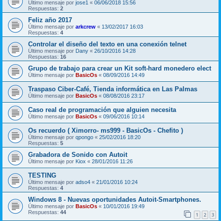
Último mensaje por
jose1
«
06/06/2018 15:56
Respuestas:
2
Feliz año 2017
Último mensaje por
arkcrew
«
13/02/2017 16:03
Respuestas:
4
Controlar el diseño del texto en una conexión telnet
Último mensaje por
Dany
«
26/10/2016 14:28
Respuestas:
16
Grupo de trabajo para crear un Kit soft-hard monedero elect
Último mensaje por
BasicOs
«
08/09/2016 14:49
Traspaso Ciber-Café, Tienda informática en Las Palmas
Último mensaje por
BasicOs
«
08/08/2016 23:17
Caso real de programación que alguien necesita
Último mensaje por
BasicOs
«
09/06/2016 10:14
Os recuerdo ( Ximorro- ms999 - BasicOs - Chefito )
Último mensaje por
qpongo
«
25/02/2016 18:20
Respuestas:
5
Grabadora de Sonido con Autoit
Último mensaje por
Kiox
«
28/01/2016 11:26
TESTING
Último mensaje por
adso4
«
21/01/2016 10:24
Respuestas:
4
Windows 8 - Nuevas oportunidades Autoit-Smartphones.
Último mensaje por
BasicOs
«
10/01/2016 19:49
Respuestas:
44
1
2
3