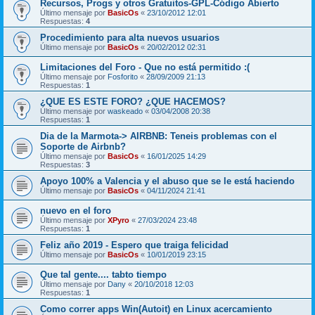
Recursos, Progs y otros Gratuitos-GPL-Código Abierto
Último mensaje por
BasicOs
«
23/10/2012 12:01
Respuestas:
4
Procedimiento para alta nuevos usuarios
Último mensaje por
BasicOs
«
20/02/2012 02:31
Limitaciones del Foro - Que no está permitido :(
Último mensaje por
Fosforito
«
28/09/2009 21:13
Respuestas:
1
¿QUE ES ESTE FORO? ¿QUE HACEMOS?
Último mensaje por
waskeado
«
03/04/2008 20:38
Respuestas:
1
Dia de la Marmota-> AIRBNB: Teneis problemas con el
Soporte de Airbnb?
Último mensaje por
BasicOs
«
16/01/2025 14:29
Respuestas:
3
Apoyo 100% a Valencia y el abuso que se le está haciendo
Último mensaje por
BasicOs
«
04/11/2024 21:41
nuevo en el foro
Último mensaje por
XPyro
«
27/03/2024 23:48
Respuestas:
1
Feliz año 2019 - Espero que traiga felicidad
Último mensaje por
BasicOs
«
10/01/2019 23:15
Que tal gente.... tabto tiempo
Último mensaje por
Dany
«
20/10/2018 12:03
Respuestas:
1
Como correr apps Win(Autoit) en Linux acercamiento