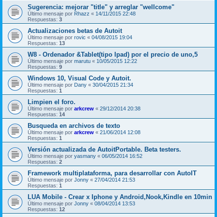
Sugerencia: mejorar "title" y arreglar "wellcome"
Último mensaje por
Rhazz
«
14/11/2015 22:48
Respuestas:
3
Actualizaciones betas de Autoit
Último mensaje por
rovic
«
04/08/2015 19:04
Respuestas:
13
W8 - Ordenador &Tablet(tipo Ipad) por el precio de uno,5
Último mensaje por
marutu
«
10/05/2015 12:22
Respuestas:
9
Windows 10, Visual Code y Autoit.
Último mensaje por
Dany
«
30/04/2015 21:34
Respuestas:
1
Limpien el foro.
Último mensaje por
arkcrew
«
29/12/2014 20:38
Respuestas:
14
Busqueda en archivos de texto
Último mensaje por
arkcrew
«
21/06/2014 12:08
Respuestas:
1
Versión actualizada de AutoitPortable. Beta testers.
Último mensaje por
yasmany
«
06/05/2014 16:52
Respuestas:
2
Framework multiplataforma, para desarrollar con AutoIT
Último mensaje por
Jonny
«
27/04/2014 21:53
Respuestas:
1
LUA Mobile - Crear x Iphone y Android,Nook,Kindle en 10min
Último mensaje por
Jonny
«
08/04/2014 13:53
Respuestas:
12