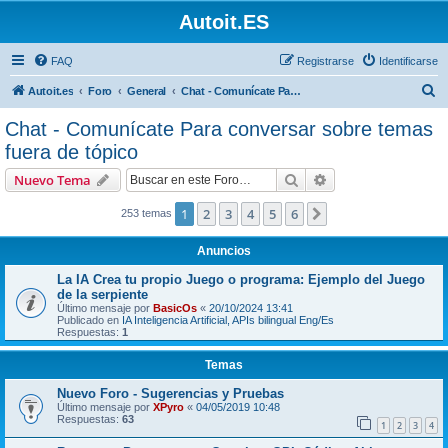
Autoit.ES
FAQ
Registrarse
Identificarse
B
Autoit.es
Foro
General
Chat - Comunícate Para conversar sobre temas fuera de tópico
u
Chat - Comunícate Para conversar sobre temas
s
fuera de tópico
c
Buscar
Búsqueda avanzad
Nuevo Tema
a
r
1
2
3
4
5
6
Siguiente
253 temas
Anuncios
La IA Crea tu propio Juego o programa: Ejemplo del Juego
de la serpiente
Último mensaje por
BasicOs
«
20/10/2024 13:41
Publicado en
IA Inteligencia Artificial, APIs bilingual Eng/Es
Respuestas:
1
Temas
Nuevo Foro - Sugerencias y Pruebas
Último mensaje por
XPyro
«
04/05/2019 10:48
Respuestas:
63
1
2
3
4