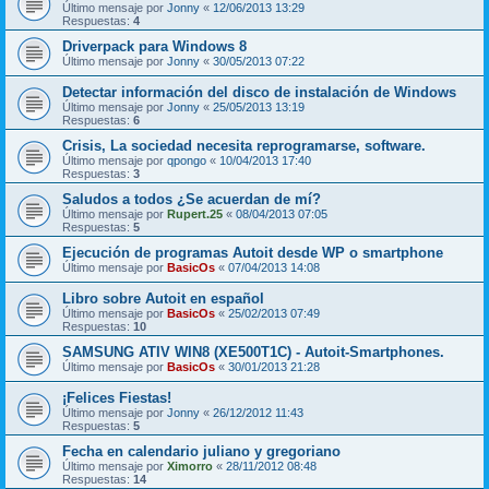
Último mensaje por
Jonny
«
12/06/2013 13:29
Respuestas:
4
Driverpack para Windows 8
Último mensaje por
Jonny
«
30/05/2013 07:22
Detectar información del disco de instalación de Windows
Último mensaje por
Jonny
«
25/05/2013 13:19
Respuestas:
6
Crisis, La sociedad necesita reprogramarse, software.
Último mensaje por
qpongo
«
10/04/2013 17:40
Respuestas:
3
Saludos a todos ¿Se acuerdan de mí?
Último mensaje por
Rupert.25
«
08/04/2013 07:05
Respuestas:
5
Ejecución de programas Autoit desde WP o smartphone
Último mensaje por
BasicOs
«
07/04/2013 14:08
Libro sobre Autoit en español
Último mensaje por
BasicOs
«
25/02/2013 07:49
Respuestas:
10
SAMSUNG ATIV WIN8 (XE500T1C) - Autoit-Smartphones.
Último mensaje por
BasicOs
«
30/01/2013 21:28
¡Felices Fiestas!
Último mensaje por
Jonny
«
26/12/2012 11:43
Respuestas:
5
Fecha en calendario juliano y gregoriano
Último mensaje por
Ximorro
«
28/11/2012 08:48
Respuestas:
14