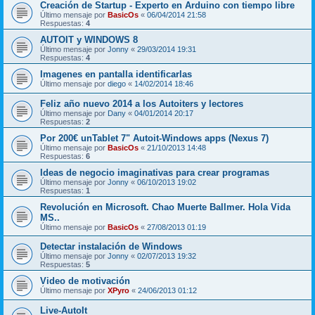
Creación de Startup - Experto en Arduino con tiempo libre
Último mensaje por
BasicOs
«
06/04/2014 21:58
Respuestas:
4
AUTOIT y WINDOWS 8
Último mensaje por
Jonny
«
29/03/2014 19:31
Respuestas:
4
Imagenes en pantalla identificarlas
Último mensaje por
diego
«
14/02/2014 18:46
Feliz año nuevo 2014 a los Autoiters y lectores
Último mensaje por
Dany
«
04/01/2014 20:17
Respuestas:
2
Por 200€ unTablet 7" Autoit-Windows apps (Nexus 7)
Último mensaje por
BasicOs
«
21/10/2013 14:48
Respuestas:
6
Ideas de negocio imaginativas para crear programas
Último mensaje por
Jonny
«
06/10/2013 19:02
Respuestas:
1
Revolución en Microsoft. Chao Muerte Ballmer. Hola Vida
MS..
Último mensaje por
BasicOs
«
27/08/2013 01:19
Detectar instalación de Windows
Último mensaje por
Jonny
«
02/07/2013 19:32
Respuestas:
5
Video de motivación
Último mensaje por
XPyro
«
24/06/2013 01:12
Live-AutoIt