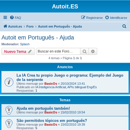
Autoit.ES
FAQ
Registrarse
Identificarse
B
Autoit.es
Foro
Autoit em Português - Ajuda
u
Autoit em Português - Ajuda
s
Moderador:
Splash
c
Buscar
Búsqueda avanzad
Nuevo Tema
a
4 temas • Página
1
de
1
r
Anuncios
La IA Crea tu propio Juego o programa: Ejemplo del Juego
de la serpiente
Último mensaje por
BasicOs
«
20/10/2024 13:41
Publicado en
IA Inteligencia Artificial, APIs bilingual Eng/Es
Respuestas:
1
Temas
Ajuda em português também!
Último mensaje por
BasicOs
«
15/02/2010 19:54
São permitidos tópicos em português?
Último mensaje por
BasicOs
«
15/02/2010 19:39
Respuestas:
5