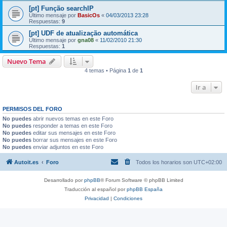
[pt] Função searchIP
Último mensaje por
BasicOs
«
04/03/2013 23:28
Respuestas:
9
[pt] UDF de atualização automática
Último mensaje por
gna08
«
11/02/2010 21:30
Respuestas:
1
Nuevo Tema
4 temas • Página
1
de
1
Ir a
PERMISOS DEL FORO
No puedes
abrir nuevos temas en este Foro
No puedes
responder a temas en este Foro
No puedes
editar sus mensajes en este Foro
No puedes
borrar sus mensajes en este Foro
No puedes
enviar adjuntos en este Foro
Autoit.es
Foro
Todos los horarios son
UTC+02:00
Desarrollado por
phpBB
® Forum Software © phpBB Limited
Traducción al español por
phpBB España
Privacidad
|
Condiciones