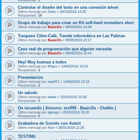
Controlar el diseño del texto en una conexión telnet
Último mensaje por
Dany
«
26/10/2016 14:28
Respuestas:
16
Grupo de trabajo para crear un Kit soft-hard monedero elect
Último mensaje por
BasicOs
«
08/09/2016 14:49
Traspaso Ciber-Café, Tienda informática en Las Palmas
Último mensaje por
BasicOs
«
08/08/2016 23:17
Caso real de programación que alguien necesita
Último mensaje por
BasicOs
«
09/06/2016 10:14
Hey! Muy buenas a todos
Último mensaje por
Rhazz
«
24/05/2016 16:53
Respuestas:
2
Presentacion
Último mensaje por
star871
«
14/05/2016 23:16
Respuestas:
2
Un saludo
Último mensaje por
bader
«
15/04/2016 10:38
Respuestas:
2
Os recuerdo ( Ximorro- ms999 - BasicOs - Chefito )
Último mensaje por
qpongo
«
25/02/2016 18:20
Respuestas:
5
Grabadora de Sonido con Autoit
Último mensaje por
Kiox
«
28/01/2016 11:26
TESTING