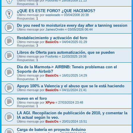
Último mensaje por
Fosforito
«
28/09/2009 21:13
Respuestas:
1
¿QUE ES ESTE FORO? ¿QUE HACEMOS?
Último mensaje por
waskeado
«
03/04/2008 20:38
Respuestas:
1
Do you need to moisturize every day after a tanning session
Último mensaje por
JamesOrelm
«
03/05/2026 06:44
Restablecimiento y activación del foro
Último mensaje por
BasicOs
«
04/04/2025 01:29
Respuestas:
3
Libros de Oferta para automatización, que se pueden
Último mensaje por
Fosforito
«
11/03/2025 19:08
Respuestas:
1
Dia de la Marmota-> AIRBNB: Teneis problemas con el
Soporte de Airbnb?
Último mensaje por
BasicOs
«
16/01/2025 14:29
Respuestas:
3
Apoyo 100% a Valencia y el abuso que se le está haciendo
Último mensaje por
BasicOs
«
04/11/2024 21:41
nuevo en el foro
Último mensaje por
XPyro
«
27/03/2024 23:48
Respuestas:
1
LA AGI. Recopilacion de publicación de 2010, y comentar la
IA actual según lo veo.
Último mensaje por
BasicOs
«
20/01/2024 15:51
Carga de batería en proyecto Arduino