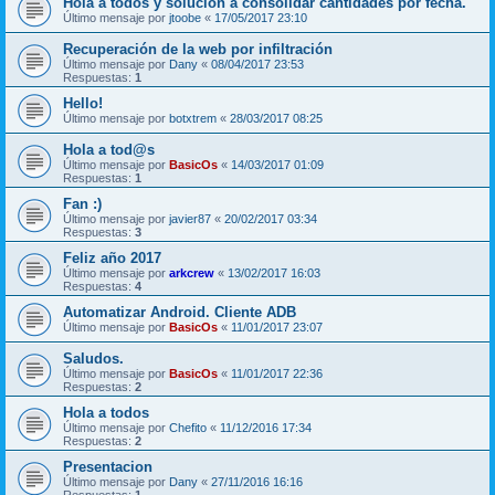
Hola a todos y solucion a consolidar cantidades por fecha.
Último mensaje por
jtoobe
«
17/05/2017 23:10
Recuperación de la web por infiltración
Último mensaje por
Dany
«
08/04/2017 23:53
Respuestas:
1
Hello!
Último mensaje por
botxtrem
«
28/03/2017 08:25
Hola a tod@s
Último mensaje por
BasicOs
«
14/03/2017 01:09
Respuestas:
1
Fan :)
Último mensaje por
javier87
«
20/02/2017 03:34
Respuestas:
3
Feliz año 2017
Último mensaje por
arkcrew
«
13/02/2017 16:03
Respuestas:
4
Automatizar Android. Cliente ADB
Último mensaje por
BasicOs
«
11/01/2017 23:07
Saludos.
Último mensaje por
BasicOs
«
11/01/2017 22:36
Respuestas:
2
Hola a todos
Último mensaje por
Chefito
«
11/12/2016 17:34
Respuestas:
2
Presentacion
Último mensaje por
Dany
«
27/11/2016 16:16
Respuestas:
1