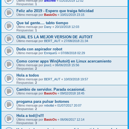
Último mensaje por
arkcrew
«
01/03/2019 12:02
Respuestas:
1
Feliz año 2019 - Espero que traiga felicidad
Último mensaje por
BasicOs
«
10/01/2019 23:15
Que tal gente.... tabto tiempo
Último mensaje por
Dany
«
20/10/2018 12:03
Respuestas:
1
CUAL ES LA MEJOR VERSION DE AUTOIT
Último mensaje por
BERT_AUT
«
27/08/2018 21:34
Duda con aspirador robot
Último mensaje por
EnriqueG
«
07/08/2018 02:29
Como correr apps Win(Autoit) en Linux acercamiento
Último mensaje por
jose1
«
06/06/2018 15:56
Respuestas:
2
Hola a todos
Último mensaje por
BERT_AUT
«
10/03/2018 19:57
Respuestas:
2
Cambio de servidor. Parada ocasional.
Último mensaje por
BasicOs
«
09/02/2018 18:45
progama para pulsar botones
Último mensaje por
rebollal
«
01/07/2017 20:07
Respuestas:
2
Hola a tod@s!!!
Último mensaje por
BasicOs
«
06/06/2017 12:14
Respuestas:
3