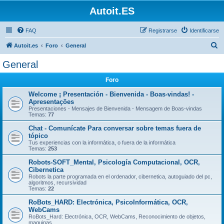
Autoit.ES
FAQ
Registrarse
Identificarse
B
Autoit.es
Foro
General
u
General
s
Foro
c
a
Welcome ¡ Presentación - Bienvenida - Boas-vindas! -
Apresentações
r
Presentaciones - Mensajes de Bienvenida - Mensagem de Boas-vindas
Temas:
77
Chat - Comunícate Para conversar sobre temas fuera de
tópico
Tus experiencias con la informática, o fuera de la informática
Temas:
253
Robots-SOFT_Mental, Psicología Computacional, OCR,
Cibernetica
Robots la parte programada en el ordenador, cibernetica, autoguiado del pc,
algoritmos, recursividad
Temas:
22
RoBots_HARD: Electrónica, PsicoInformática, OCR,
WebCams
RoBots_Hard: Electrónica, OCR, WebCams, Reconocimiento de objetos,
maquinas