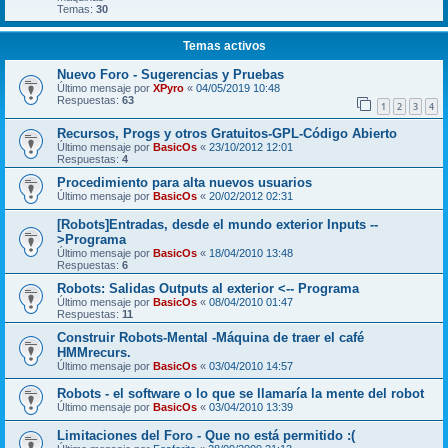
Temas:
30
Temas activos
Nuevo Foro - Sugerencias y Pruebas
Último mensaje por
XPyro
«
04/05/2019 10:48
Respuestas:
63
1
2
3
4
Recursos, Progs y otros Gratuitos-GPL-Código Abierto
Último mensaje por
BasicOs
«
23/10/2012 12:01
Respuestas:
4
Procedimiento para alta nuevos usuarios
Último mensaje por
BasicOs
«
20/02/2012 02:31
[Robots]Entradas, desde el mundo exterior Inputs --
>Programa
Último mensaje por
BasicOs
«
18/04/2010 13:48
Respuestas:
6
Robots: Salidas Outputs al exterior <-- Programa
Último mensaje por
BasicOs
«
08/04/2010 01:47
Respuestas:
11
Construir Robots-Mental -Máquina de traer el café
HMMrecurs.
Último mensaje por
BasicOs
«
03/04/2010 14:57
Robots - el software o lo que se llamaría la mente del robot
Último mensaje por
BasicOs
«
03/04/2010 13:39
Limitaciones del Foro - Que no está permitido :(