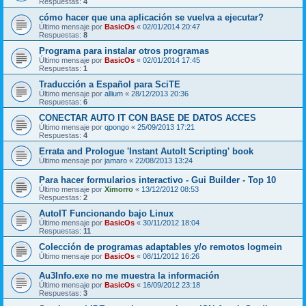
Respuestas:
4
cómo hacer que una aplicación se vuelva a ejecutar?
Último mensaje por
BasicOs
«
02/01/2014 20:47
Respuestas:
8
Programa para instalar otros programas
Último mensaje por
BasicOs
«
02/01/2014 17:45
Respuestas:
1
Traducción a Español para SciTE
Último mensaje por
allium
«
28/12/2013 20:36
Respuestas:
6
CONECTAR AUTO IT CON BASE DE DATOS ACCES
Último mensaje por
qpongo
«
25/09/2013 17:21
Respuestas:
4
Errata and Prologue 'Instant AutoIt Scripting' book
Último mensaje por
jamaro
«
22/08/2013 13:24
Para hacer formularios interactivo - Gui Builder - Top 10
Último mensaje por
Ximorro
«
13/12/2012 08:53
Respuestas:
2
AutoIT Funcionando bajo Linux
Último mensaje por
BasicOs
«
30/11/2012 18:04
Respuestas:
11
Colección de programas adaptables y/o remotos logmein
Último mensaje por
BasicOs
«
08/11/2012 16:26
Au3Info.exe no me muestra la información
Último mensaje por
BasicOs
«
16/09/2012 23:18
Respuestas:
3