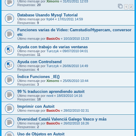
Último mensaje por
Ximorro
«
31/01/2011 12:03
Respuestas:
20
1
2
Database Usando Mysql Tutorial
Último mensaje por
frp64
«
17/01/2011 14:59
Respuestas:
9
Funciones varias de Video: Camstudio/Hypercam, conversor
etc
Último mensaje por
BasicOs
«
10/10/2010 13:23
Ayuda con trabajo de varias ventanas
Último mensaje por
Turczyk
«
09/07/2010 04:01
Respuestas:
11
Ayuda con Controlsend
Último mensaje por
Turczyk
«
26/06/2010 14:49
Respuestas:
4
Índice Funciones _IE()
Último mensaje por
Ximorro
«
25/05/2010 10:44
Respuestas:
3
99 % traduccion aprendiendo autoit
Último mensaje por
novii
«
18/03/2010 14:16
Respuestas:
18
Imprimir con Autoit
Último mensaje por
BasicOs
«
28/02/2010 02:31
Diversidad Catalá Valenciá Galego Vasco y más
Último mensaje por
BasicOs
«
26/02/2010 16:26
Respuestas:
2
Uso de Objetos en Autoit