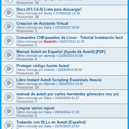
Respuestas:
13
Docs (V3.3.6.0) Lista para descargar!
Último mensaje por
linchy
«
27/05/2015 14:39
Respuestas:
16
Creacion de Asistente Virtual
Último mensaje por
Dany
«
13/10/2014 18:00
Respuestas:
1
Comandos CHEqueados de Linux - Tutorial Instalación facil
Último mensaje por
BasicOs
«
01/07/2014 11:33
Respuestas:
1
Manual Autoit en Español (Ayuda de Autoit) [PDF]
Último mensaje por
alonsog
«
21/05/2014 01:08
Respuestas:
5
Proteger código fuente Autoit
Último mensaje por
chekok
«
20/05/2014 09:42
Respuestas:
13
Libro Instant AutoIt Scripting Essentials How-to
Último mensaje por
Marcelo
«
25/04/2014 23:42
Respuestas:
13
manual de autoit por carlos hernández gómez(no soy yo)
Último mensaje por
Dany
«
15/04/2014 21:27
Respuestas:
7
Limpiar varios inputs
Último mensaje por
Dany
«
29/03/2014 17:20
Respuestas:
1
Tratando con DLLs en AutoIt (Español)
Último mensaje por
Dany
«
22/01/2014 12:53