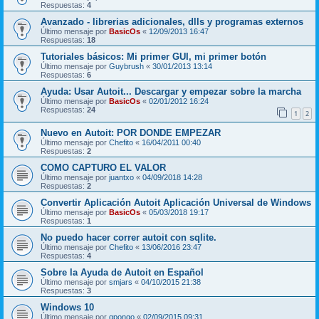
Respuestas:
4
Avanzado - librerias adicionales, dlls y programas externos
Último mensaje por
BasicOs
«
12/09/2013 16:47
Respuestas:
18
Tutoriales básicos: Mi primer GUI, mi primer botón
Último mensaje por
Guybrush
«
30/01/2013 13:14
Respuestas:
6
Ayuda: Usar Autoit... Descargar y empezar sobre la marcha
Último mensaje por
BasicOs
«
02/01/2012 16:24
Respuestas:
24
1
2
Nuevo en Autoit: POR DONDE EMPEZAR
Último mensaje por
Chefito
«
16/04/2011 00:40
Respuestas:
2
COMO CAPTURO EL VALOR
Último mensaje por
juantxo
«
04/09/2018 14:28
Respuestas:
2
Convertir Aplicación Autoit Aplicación Universal de Windows
Último mensaje por
BasicOs
«
05/03/2018 19:17
Respuestas:
1
No puedo hacer correr autoit con sqlite.
Último mensaje por
Chefito
«
13/06/2016 23:47
Respuestas:
4
Sobre la Ayuda de Autoit en Español
Último mensaje por
smjars
«
04/10/2015 21:38
Respuestas:
3
Windows 10
Último mensaje por
qpongo
«
02/09/2015 09:31