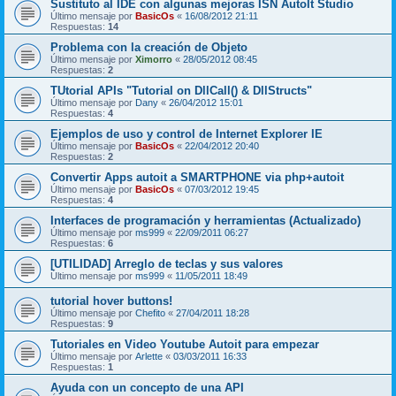
Sustituto al IDE con algunas mejoras ISN AutoIt Studio
Último mensaje por
BasicOs
«
16/08/2012 21:11
Respuestas:
14
Problema con la creación de Objeto
Último mensaje por
Ximorro
«
28/05/2012 08:45
Respuestas:
2
TUtorial APIs "Tutorial on DllCall() & DllStructs"
Último mensaje por
Dany
«
26/04/2012 15:01
Respuestas:
4
Ejemplos de uso y control de Internet Explorer IE
Último mensaje por
BasicOs
«
22/04/2012 20:40
Respuestas:
2
Convertir Apps autoit a SMARTPHONE via php+autoit
Último mensaje por
BasicOs
«
07/03/2012 19:45
Respuestas:
4
Interfaces de programación y herramientas (Actualizado)
Último mensaje por
ms999
«
22/09/2011 06:27
Respuestas:
6
[UTILIDAD] Arreglo de teclas y sus valores
Último mensaje por
ms999
«
11/05/2011 18:49
tutorial hover buttons!
Último mensaje por
Chefito
«
27/04/2011 18:28
Respuestas:
9
Tutoriales en Video Youtube Autoit para empezar
Último mensaje por
Arlette
«
03/03/2011 16:33
Respuestas:
1
Ayuda con un concepto de una API