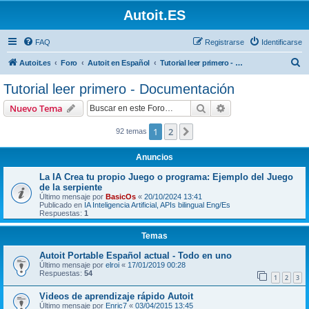
Autoit.ES
FAQ
Registrarse
Identificarse
B
Autoit.es
Foro
Autoit en Español
Tutorial leer primero - Documentación
u
Tutorial leer primero - Documentación
s
Buscar
Búsqueda avanzad
Nuevo Tema
c
a
1
2
Siguiente
92 temas
r
Anuncios
La IA Crea tu propio Juego o programa: Ejemplo del Juego
de la serpiente
Último mensaje por
BasicOs
«
20/10/2024 13:41
Publicado en
IA Inteligencia Artificial, APIs bilingual Eng/Es
Respuestas:
1
Temas
Autoit Portable Español actual - Todo en uno
Último mensaje por
elroi
«
17/01/2019 00:28
Respuestas:
54
1
2
3
Videos de aprendizaje rápido Autoit
Último mensaje por
Enric7
«
03/04/2015 13:45