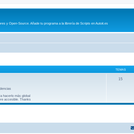
es y Open-Source. Añade tu programa a la librería de Scripts en Autoit.es
TEMAS
15
ndencias
ra hacerlo más global
ore accesible. Thanks