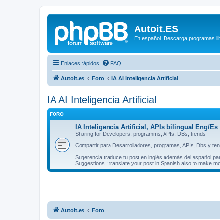
Autoit.ES
En español. Descarga programas libr
Enlaces rápidos
FAQ
Autoit.es
Foro
IA AI Inteligencia Artificial
IA AI Inteligencia Artificial
FORO
IA Inteligencia Artificial, APIs bilingual Eng/Es
Sharing for Developers, programms, APIs, DBs, trends
Compartir para Desarrolladores, programas, APIs, Dbs y te
Sugerencia traduce tu post en inglés además del español pa
Suggestions : translate your post in Spanish also to make m
Autoit.es
Foro