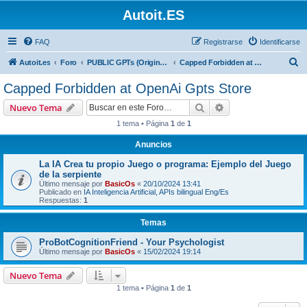
Autoit.ES
FAQ
Registrarse
Identificarse
B
Autoit.es
Foro
PUBLIC GPTs (Original Author)
Capped Forbidden at OpenAi Gpts Store
u
Capped Forbidden at OpenAi Gpts Store
s
Buscar
Búsqueda avanzad
Nuevo Tema
c
1 tema • Página
1
de
1
a
Anuncios
r
La IA Crea tu propio Juego o programa: Ejemplo del Juego
de la serpiente
Último mensaje por
BasicOs
«
20/10/2024 13:41
Publicado en
IA Inteligencia Artificial, APIs bilingual Eng/Es
Respuestas:
1
Temas
ProBotCognitionFriend - Your Psychologist
Último mensaje por
BasicOs
«
15/02/2024 19:14
Nuevo Tema
1 tema • Página
1
de
1