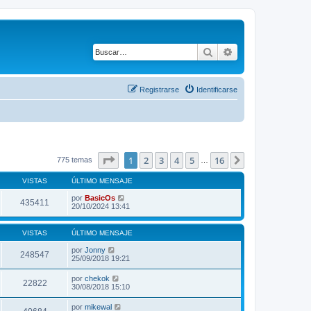
Buscar
Búsqueda avanza
Registrarse
Identificarse
Página
1
de
16
1
2
3
4
5
16
Siguiente
775 temas
…
VISTAS
ÚLTIMO MENSAJE
por
BasicOs
435411
20/10/2024 13:41
VISTAS
ÚLTIMO MENSAJE
por
Jonny
248547
25/09/2018 19:21
por
chekok
22822
30/08/2018 15:10
por
mikewal