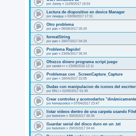
por
Jonny
»
11/09/2017 18:54
Lectura de dispositivo en device Manager
por
newguy
»
03/09/2017 17:31
Otro problema
por
pan
»
08/08/2017 05:29
formatString
por
pan
»
28/07/2017 04:29
Problema Rapido!
por
pan
»
23/06/2017 06:34
Ofrezco dinero programa script juego
por
senior++
»
23/06/2016 12:11
Problemas con _ScreenCapture_Capture
por
pan
»
18/04/2017 22:05
Dudas con manipulacion de iconos del escritor
por
EN.I
»
02/05/2017 01:49
Crear controles y acomodarlos "dinámicament
por
kemazonico
»
07/04/2017 23:47
listar videos dentro de una carpeta usando File
por
botxtrem
»
30/03/2017 00:36
Guardar serial del disco duro en un .txt
por
botxtrem
»
29/03/2017 04:44