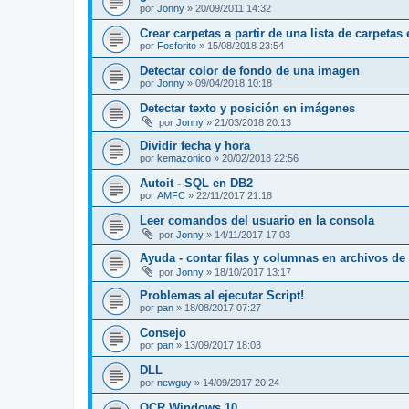
por
Jonny
»
20/09/2011 14:32
Crear carpetas a partir de una lista de carpetas 
por
Fosforito
»
15/08/2018 23:54
Detectar color de fondo de una imagen
por
Jonny
»
09/04/2018 10:18
Detectar texto y posición en imágenes
por
Jonny
»
21/03/2018 20:13
Dividir fecha y hora
por
kemazonico
»
20/02/2018 22:56
Autoit - SQL en DB2
por
AMFC
»
22/11/2017 21:18
Leer comandos del usuario en la consola
por
Jonny
»
14/11/2017 17:03
Ayuda - contar filas y columnas en archivos de
por
Jonny
»
18/10/2017 13:17
Problemas al ejecutar Script!
por
pan
»
18/08/2017 07:27
Consejo
por
pan
»
13/09/2017 18:03
DLL
por
newguy
»
14/09/2017 20:24
OCR Windows 10