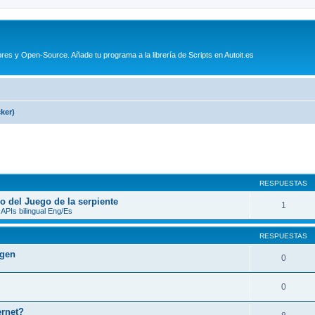
es y Open-Source. Añade tu programa a la librería de Scripts en Autoit.es
ker)
queda avanzada
RESPUESTAS
o del Juego de la serpiente
1
l, APIs bilingual Eng/Es
RESPUESTAS
agen
0
0
ernet?