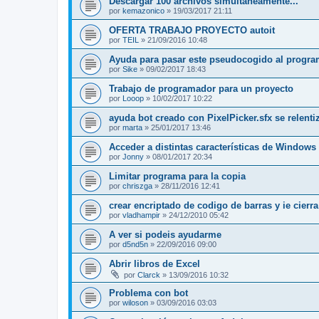
Descargar 100 archivos simultaneamente...
por
kemazonico
»
19/03/2017 21:11
OFERTA TRABAJO PROYECTO autoit
por
TEIL
»
21/09/2016 10:48
Ayuda para pasar este pseudocogido al progr
por
Sike
»
09/02/2017 18:43
Trabajo de programador para un proyecto
por
Looop
»
10/02/2017 10:22
ayuda bot creado con PixelPicker.sfx se relenti
por
marta
»
25/01/2017 13:46
Acceder a distintas características de Windows
por
Jonny
»
08/01/2017 20:34
Limitar programa para la copia
por
chriszga
»
28/11/2016 12:41
crear encriptado de codigo de barras y ie cierr
por
vladhampir
»
24/12/2010 05:42
A ver si podeis ayudarme
por
d5nd5n
»
22/09/2016 09:00
Abrir libros de Excel
por
Clarck
»
13/09/2016 10:32
Problema con bot
por
wiloson
»
03/09/2016 03:03