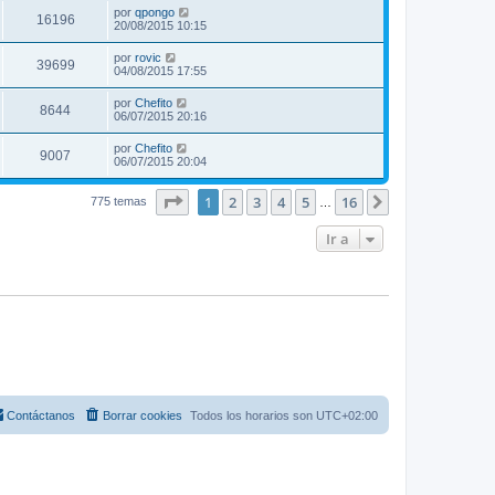
por
qpongo
16196
20/08/2015 10:15
por
rovic
39699
04/08/2015 17:55
por
Chefito
8644
06/07/2015 20:16
por
Chefito
9007
06/07/2015 20:04
Página
1
de
16
1
2
3
4
5
16
Siguiente
775 temas
…
Ir a
Contáctanos
Borrar cookies
Todos los horarios son
UTC+02:00