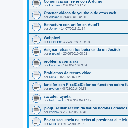
Comunicación serie con Arduino
por
Estofao
»
23/08/2016 17:25
Obtener videos de youtbe o de otras web
por
wiloson
»
21/08/2016 04:11
Estructura con unión en AutoIT
por
Jonny
»
14/07/2016 21:34
Waitpixel
por
ChikoPnk
»
27/07/2016 19:09
Asignar letras en los botenes de un Jostick
por
artepad
»
25/06/2016 00:51
problema con array
por
Bob314
»
14/06/2016 09:04
Problemas de recursividad
por
rovic
»
15/02/2016 17:43
función con PixelGetColor no funciona sobre f
por
trycton
»
08/02/2016 00:56
cazador, ayuda
por
bath_hack
»
30/03/2009 17:17
[Sol]Ejecutar accion de varios botones creado
por
chekok
»
26/11/2015 02:41
Enviar secuencia de teclas al presionar el clic
por
MattF
»
17/10/2015 05:14