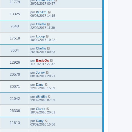
11779
29/03/2017 00:57
por
Bcn121
13325
09/03/2017 14:15
por
Chefito
9648
22/02/2017 11:39
por
Looop
17518
10/02/2017 10:22
por
Chefito
8604
26/01/2017 00:53
por
BasicOs
12926
11/01/2017 22:37
por
Jonny
20570
08/01/2017 20:21
por
Dany
30071
22/10/2016 15:59
por
d5nd5n
21042
23/09/2016 07:33
por
Clarck
26336
18/09/2016 20:01
por
Dany
11613
03/09/2016 15:56