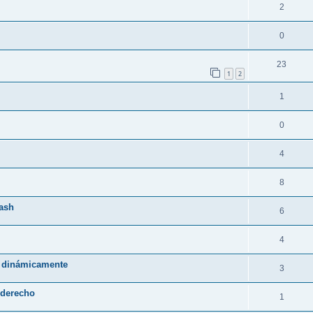
2
0
23
1
2
1
0
4
8
lash
6
4
s dinámicamente
3
k derecho
1