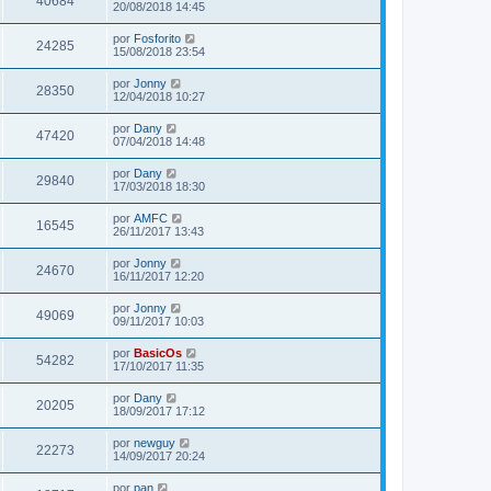
40684
20/08/2018 14:45
por
Fosforito
24285
15/08/2018 23:54
por
Jonny
28350
12/04/2018 10:27
por
Dany
47420
07/04/2018 14:48
por
Dany
29840
17/03/2018 18:30
por
AMFC
16545
26/11/2017 13:43
por
Jonny
24670
16/11/2017 12:20
por
Jonny
49069
09/11/2017 10:03
por
BasicOs
54282
17/10/2017 11:35
por
Dany
20205
18/09/2017 17:12
por
newguy
22273
14/09/2017 20:24
por
pan