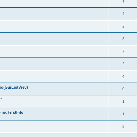
1
4
2
3
7
2
4
io(GuiListViev)
0
e"
1
FindFirstFile
1
2