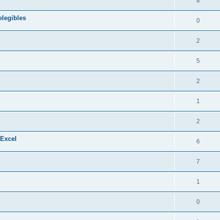
8
elegibles
0
2
5
2
1
2
 Excel
6
7
1
0