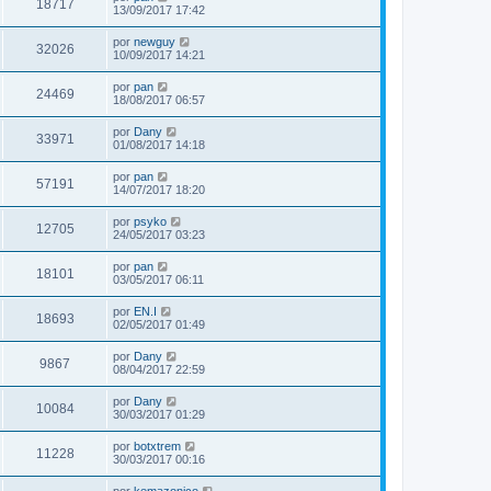
18717
13/09/2017 17:42
por
newguy
32026
10/09/2017 14:21
por
pan
24469
18/08/2017 06:57
por
Dany
33971
01/08/2017 14:18
por
pan
57191
14/07/2017 18:20
por
psyko
12705
24/05/2017 03:23
por
pan
18101
03/05/2017 06:11
por
EN.I
18693
02/05/2017 01:49
por
Dany
9867
08/04/2017 22:59
por
Dany
10084
30/03/2017 01:29
por
botxtrem
11228
30/03/2017 00:16
por
kemazonico