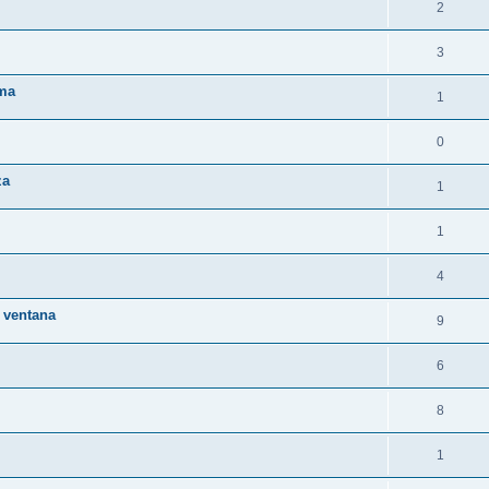
2
3
ama
1
0
za
1
1
4
a ventana
9
6
8
1