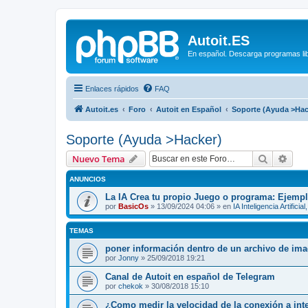
Autoit.ES
En español. Descarga programas libr
Enlaces rápidos
FAQ
Autoit.es
Foro
Autoit en Español
Soporte (Ayuda >Hac
Soporte (Ayuda >Hacker)
Buscar
Bús
Nuevo Tema
ANUNCIOS
La IA Crea tu propio Juego o programa: Ejempl
por
BasicOs
»
13/09/2024 04:06
» en
IA Inteligencia Artificia
TEMAS
poner información dentro de un archivo de im
por
Jonny
»
25/09/2018 19:21
Canal de Autoit en español de Telegram
por
chekok
»
30/08/2018 15:10
¿Como medir la velocidad de la conexión a int