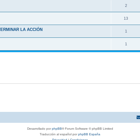
2
13
TERMINAR LA ACCIÓN
1
1
Desarrollado por
phpBB
® Forum Software © phpBB Limited
Traducción al español por
phpBB España
Privacidad
|
Condiciones