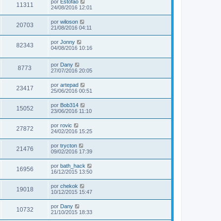
por
Estofao
11311
24/08/2016 12:01
por
wiloson
20703
21/08/2016 04:11
por
Jonny
82343
04/08/2016 10:16
por
Dany
8773
27/07/2016 20:05
por
artepad
23417
25/06/2016 00:51
por
Bob314
15052
23/06/2016 11:10
por
rovic
27872
24/02/2016 15:25
por
trycton
21476
09/02/2016 17:39
por
bath_hack
16956
16/12/2015 13:50
por
chekok
19018
10/12/2015 15:47
por
Dany
10732
21/10/2015 18:33