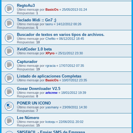
RegtoAu3
Último mensaje por
BasicOs
«
25/05/2013 01:24
Respuestas:
1
Teclado Midi :: Gn7 ;)
Último mensaje por
taoru
«
14/12/2012 00:26
Respuestas:
5
Buscador de textos en varios tipos de archivos.
Último mensaje por
Chefito
«
06/12/2012 18:45
Respuestas:
10
XvidCoder 1.0 beta
Último mensaje por
XPyro
«
25/11/2012 23:30
Capturador
Último mensaje por
rgracia
«
17/07/2012 07:35
Respuestas:
19
Listado de aplicaciones Completas
Último mensaje por
BasicOs
«
10/07/2012 23:35
Goear Downloader V2.5
Último mensaje por
arkcrew
«
18/01/2012 19:39
Respuestas:
8
PONER UN ICONO
Último mensaje por
yasmany
«
23/09/2011 14:30
Respuestas:
7
Lee Número
Último mensaje por
kotoqu
«
22/06/2011 20:02
Respuestas:
15
SMSFACIL - Enviar SMS de Empresa