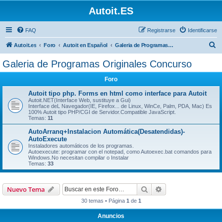
Autoit.ES
FAQ
Registrarse
Identificarse
B
Autoit.es
Foro
Autoit en Español
Galeria de Programas Originales Concurso
u
Galeria de Programas Originales Concurso
s
Foro
c
a
Autoit tipo php. Forms en html como interface para Autoit
Autoit.NET(Interface Web, sustituye a Gui)
r
Interface deL Navegador(IE, Firefox... de Linux, WinCe, Palm, PDA, Mac) Es
100% Autoit tipo PHP/CGI de Servidor.Compatible JavaScript.
Temas:
11
AutoArranq+Instalacion Automática(Desatendidas)-
AutoExecute
Instaladores automáticos de los programas.
Autoexecute: programar con el notepad, como Autoexec.bat comandos para
Windows.No necesitan compilar o Instalar
Temas:
33
Buscar
Búsqueda avanzad
Nuevo Tema
30 temas • Página
1
de
1
Anuncios