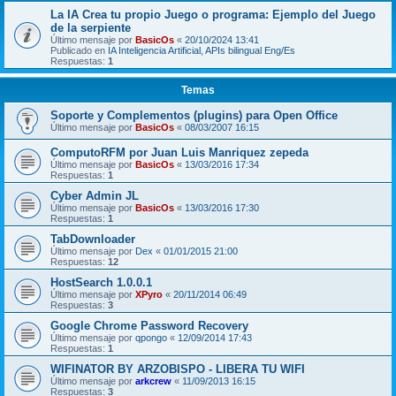
La IA Crea tu propio Juego o programa: Ejemplo del Juego
de la serpiente
Último mensaje por
BasicOs
«
20/10/2024 13:41
Publicado en
IA Inteligencia Artificial, APIs bilingual Eng/Es
Respuestas:
1
Temas
Soporte y Complementos (plugins) para Open Office
Último mensaje por
BasicOs
«
08/03/2007 16:15
ComputoRFM por Juan Luis Manriquez zepeda
Último mensaje por
BasicOs
«
13/03/2016 17:34
Respuestas:
1
Cyber Admin JL
Último mensaje por
BasicOs
«
13/03/2016 17:30
Respuestas:
1
TabDownloader
Último mensaje por
Dex
«
01/01/2015 21:00
Respuestas:
12
HostSearch 1.0.0.1
Último mensaje por
XPyro
«
20/11/2014 06:49
Respuestas:
3
Google Chrome Password Recovery
Último mensaje por
qpongo
«
12/09/2014 17:43
Respuestas:
1
WIFINATOR BY ARZOBISPO - LIBERA TU WIFI
Último mensaje por
arkcrew
«
11/09/2013 16:15
Respuestas:
3