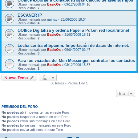
OOffice exportar a Contaplus.Hojas Calculo de asientos fijos
Último mensaje por
BasicOs
«
09/12/2008 04:10
Respuestas:
7
ESCANER IP
Último mensaje por
quinux
«
23/06/2008 19:34
Respuestas:
4
OOffice Digitaliza y ordena Papel a Pdf,en red local/intrnet
Último mensaje por
BasicOs
«
31/03/2008 18:31
Respuestas:
2
Lucha contra el Spamm. Importación de datos de internet.
Último mensaje por
BasicOs
«
09/04/2007 01:47
Respuestas:
3
Para los viciados del Msn Messenger, controlar los contactos
Último mensaje por
BasicOs
«
03/12/2006 15:37
Respuestas:
1
Nuevo Tema
30 temas • Página
1
de
1
Ir a
PERMISOS DEL FORO
No puedes
abrir nuevos temas en este Foro
No puedes
responder a temas en este Foro
No puedes
editar sus mensajes en este Foro
No puedes
borrar sus mensajes en este Foro
No puedes
enviar adjuntos en este Foro