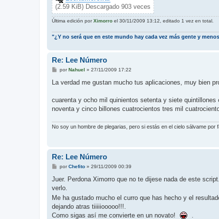
(2.59 KiB) Descargado 903 veces
Última edición por
Ximorro
el 30/11/2009 13:12, editado 1 vez en total.
"¿Y no será que en este mundo hay cada vez más gente y meno
Re: Lee Número
M
por
Nahuel
»
27/11/2009 17:22
e
n
La verdad me gustan mucho tus aplicaciones, muy bien pro
s
a
j
cuarenta y ocho mil quinientos setenta y siete quintillones 
e
noventa y cinco billones cuatrocientos tres mil cuatrociento
No soy un hombre de plegarias, pero si estás en el cielo sálvame por
Re: Lee Número
M
por
Chefito
»
29/11/2009 00:39
e
n
Juer. Perdona Ximorro que no te dijese nada de este script
s
verlo.
a
j
Me ha gustado mucho el curro que has hecho y el resultado 
e
dejando atras tiiiiiooooo!!!.
Como sigas así me convierte en un novato!
.