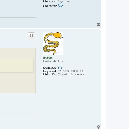
Ubicación:
Argentina
C
Contactar:
o
n
t
a
c
A
t
r
a
r
r
N
i
a
b
h
a
u
e
l
gna08
Hacker del Foro
Mensajes:
379
Registrado:
27/09/2008 18:51
Ubicación:
Cordoba, Argentina
A