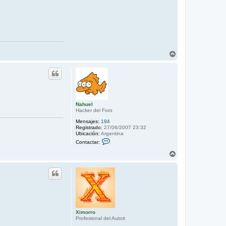
A
r
r
i
b
a
Nahuel
Hacker del Foro
Mensajes:
194
Registrado:
27/06/2007 23:32
Ubicación:
Argentina
C
Contactar:
o
n
A
t
r
a
r
c
i
t
b
a
r
a
N
a
h
u
Ximorro
e
Profesional del Autoit
l