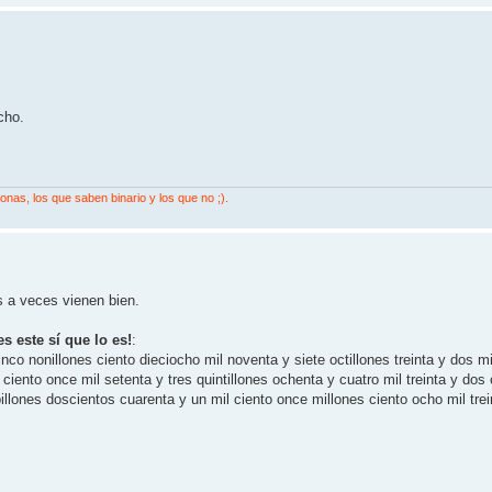
cho.
nas, los que saben binario y los que no ;).
s a veces vienen bien.
es este sí que lo es!
:
nco nonillones ciento dieciocho mil noventa y siete octillones treinta y dos m
s ciento once mil setenta y tres quintillones ochenta y cuatro mil treinta y dos 
billones doscientos cuarenta y un mil ciento once millones ciento ocho mil trei