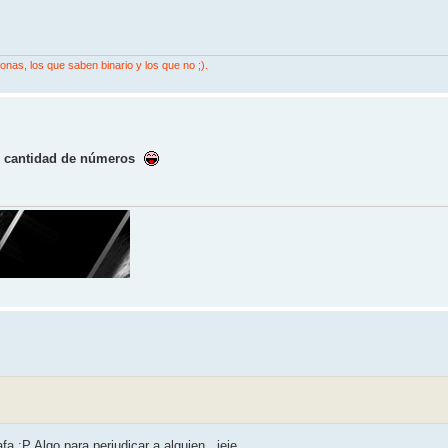
nas, los que saben binario y los que no ;).
e cantidad de números
 :P Algo para perjudicar a alguien.. jeje.