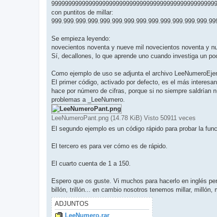
999999999999999999999999999999999999999999999999
con puntitos de millar:
999.999.999.999.999.999.999.999.999.999.999.999.999.99
Se empieza leyendo:
novecientos noventa y nueve mil novecientos noventa y n
Sí, decallones, lo que aprende uno cuando investiga un po
Como ejemplo de uso se adjunta el archivo LeeNumeroEjemp
El primer código, activado por defecto, es el más interesan
hace por número de cifras, porque si no siempre saldrían
problemas a _LeeNumero.
LeeNumeroPant.png (14.78 KiB) Visto 50911 veces
El segundo ejemplo es un código rápido para probar la fun
El tercero es para ver cómo es de rápido.
El cuarto cuenta de 1 a 150.
Espero que os guste. Vi muchos para hacerlo en inglés pero
billón, trillón... en cambio nosotros tenemos millar, millón, mi
ADJUNTOS
LeeNumero.rar