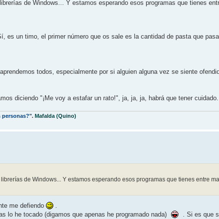
las librerías de Windows... Y estamos esperando esos programas que tienes en
Sí, es un timo, el primer número que os sale es la cantidad de pasta que pas
y aprendemos todos, especialmente por si alguien alguna vez se siente ofend
íamos diciendo "¡Me voy a estafar un rato!", ja, ja, ja, habrá que tener cuidado.
s personas?"
.
Mafalda (Quino)
las librerías de Windows... Y estamos esperando esos programas que tienes entre ma
ente me defiendo
.
apenas lo he tocado (digamos que apenas he programado nada)
. Si es que 