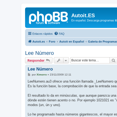
Autoit.ES
En español. Descarga programas libr
Enlaces rápidos
FAQ
Autoit.es
Foro
Autoit en Español
Galeria de Programa
Lee Número
Responder
Lee Número
M
por
Ximorro
»
23/11/2009 12:11
e
n
LeeNumero.au3 ofrece una función llamada _LeeNumero que
s
Es la función base, la comprobación de que la entrada sea 
a
j
e
El resultado lo da en minúsculas, que aunque parezca una
dónde estén tienen acento o no. Por ejemplo 1021021 es "un 
modos (un, ún y uno).
Lo he programado hasta números gigantescos, el mayor es