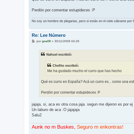
Perdón por comentar estupideces :P
No soy un hombre de plegarias, pero si estás en el cielo sálvame por
Re: Lee Número
M
por
gna08
»
30/11/2009 04:29
e
n
s
Nahuel escribió:
a
j
e
Chefito escribió:
Me ha gustado mucho el curro que has hecho
Qué es curro en España? Acá un curro es... como una estaf
Perdón por comentar estupideces :P
jajaja, si, aca es otra cosa jaja. segun me dijeron es por 
Un laburo de aca :O jajajaja
Salu2
Aunk no m Buskes,
Seguro m enkontras!