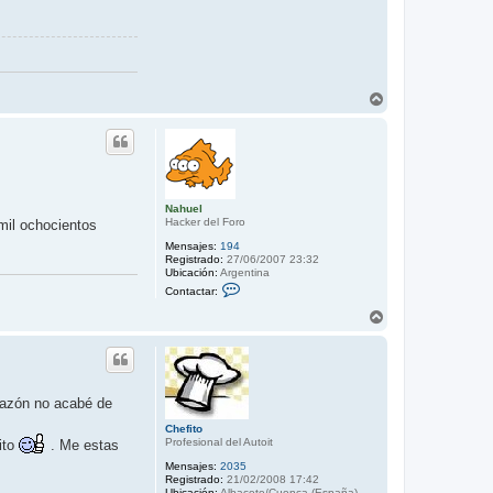
A
r
r
i
b
a
Nahuel
Hacker del Foro
 mil ochocientos
Mensajes:
194
Registrado:
27/06/2007 23:32
Ubicación:
Argentina
C
Contactar:
o
n
A
t
r
a
r
c
i
t
b
a
r
a
 razón no acabé de
N
a
Chefito
h
Profesional del Autoit
ito
. Me estas
u
e
Mensajes:
2035
l
Registrado:
21/02/2008 17:42
Ubicación:
Albacete/Cuenca (España)