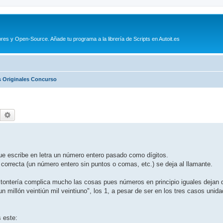
es y Open-Source. Añade tu programa a la librería de Scripts en Autoit.es
s Originales Concurso
Buscar
Búsqueda avanzada
 escribe en letra un número entero pasado como dígitos.
correcta (un número entero sin puntos o comas, etc.) se deja al llamante.
 tontería complica mucho las cosas pues números en principio iguales dejan 
millón veintiún mil veintiuno", los 1, a pesar de ser en los tres casos unida
 este: