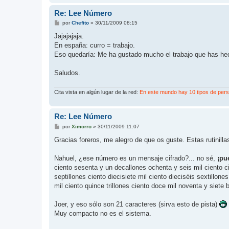
Re: Lee Número
M
por
Chefito
»
30/11/2009 08:15
e
n
Jajajajaja.
s
En españa: curro = trabajo.
a
j
Eso quedaría: Me ha gustado mucho el trabajo que has he
e
Saludos.
Cita vista en algún lugar de la red:
En este mundo hay 10 tipos de perso
Re: Lee Número
M
por
Ximorro
»
30/11/2009 11:07
e
n
Gracias foreros, me alegro de que os guste. Estas rutinilla
s
a
j
Nahuel, ¿ese número es un mensaje cifrado?... no sé,
¡pu
e
ciento sesenta y un decallones ochenta y seis mil ciento ci
septillones ciento diecisiete mil ciento dieciséis sextillone
mil ciento quince trillones ciento doce mil noventa y siete 
Joer, y eso sólo son 21 caracteres (sirva esto de pista)
Muy compacto no es el sistema.