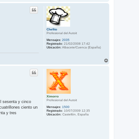
r
r
i
b
a
Chefito
Profesional del Autoit
Mensajes:
2035
Registrado:
21/02/2008 17:42
Ubicación:
Albacete/Cuenca (España)
A
r
r
i
b
a
Ximorro
Profesional del Autoit
il sesenta y cinco
cuatrillones ciento un
Mensajes:
1500
Registrado:
10/07/2009 12:35
nta y tres
Ubicación:
Castellón, España