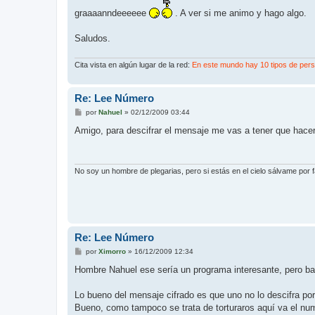
graaaanndeeeeee
. A ver si me animo y hago algo.
Saludos.
Cita vista en algún lugar de la red:
En este mundo hay 10 tipos de perso
Re: Lee Número
M
por
Nahuel
»
02/12/2009 03:44
e
n
Amigo, para descifrar el mensaje me vas a tener que hace
s
a
j
e
No soy un hombre de plegarias, pero si estás en el cielo sálvame por
Re: Lee Número
M
por
Ximorro
»
16/12/2009 12:34
e
n
Hombre Nahuel ese sería un programa interesante, pero b
s
a
j
Lo bueno del mensaje cifrado es que uno no lo descifra por
e
Bueno, como tampoco se trata de torturaros aquí va el num