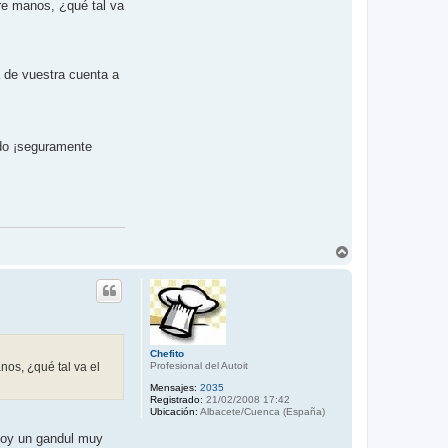
tre manos, ¿qué tal va
a de vuestra cuenta a
ido ¡seguramente
A
r
r
i
b
a
Chefito
nos, ¿qué tal va el
Profesional del Autoit
Mensajes:
2035
Registrado:
21/02/2008 17:42
Ubicación:
Albacete/Cuenca (España)
soy un gandul muy