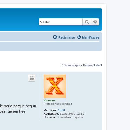
Buscar
Búsqueda avanza
Registrarse
Identificarse
16 mensajes • Página
1
de
1
Ximorro
Profesional del Autoit
de serlo porque según
Mensajes:
1500
des, tienen tres
Registrado:
10/07/2009 12:35
Ubicación:
Castellón, España