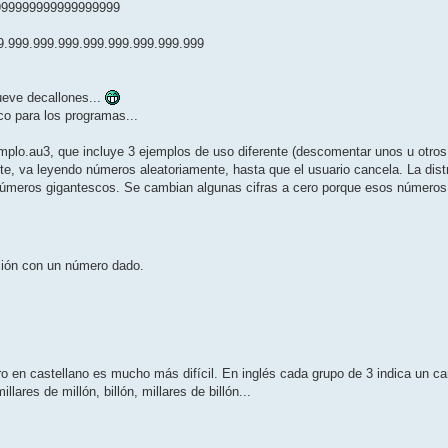
999999999999999999
9.999.999.999.999.999.999.999.999
ueve decallones...
co para los programas...
lo.au3, que incluye 3 ejemplos de uso diferente (descomentar unos u otros 
te, va leyendo números aleatoriamente, hasta que el usuario cancela. La distr
 números gigantescos. Se cambian algunas cifras a cero porque esos número
ción con un número dado.
 en castellano es mucho más difícil. En inglés cada grupo de 3 indica un cam
llares de millón, billón, millares de billón...