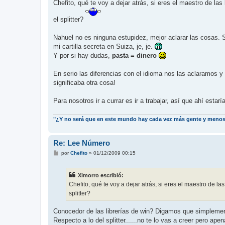
Chefito, qué te voy a dejar atrás, si eres el maestro de 
el splitter?
Nahuel no es ninguna estupidez, mejor aclarar las cosas. 
mi cartilla secreta en Suiza, je, je.
Y por si hay dudas,
pasta = dinero
En serio las diferencias con el idioma nos las aclaramos 
significaba otra cosa!
Para nosotros ir a currar es ir a trabajar, así que ahí estar
"¿Y no será que en este mundo hay cada vez más gente y meno
Re: Lee Número
M
por
Chefito
»
01/12/2009 00:15
e
n
s
Ximorro escribió:
a
j
Chefito, qué te voy a dejar atrás, si eres el maestro de 
e
splitter?
Conocedor de las librerías de win? Digamos que simplem
Respecto a lo del splitter......no te lo vas a creer pero 