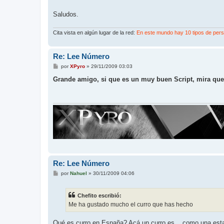
Saludos.
Cita vista en algún lugar de la red:
En este mundo hay 10 tipos de perso
Re: Lee Número
M
por
XPyro
»
29/11/2009 03:03
e
n
Grande amigo, si que es un muy buen Script, mira qu
s
a
j
e
Re: Lee Número
M
por
Nahuel
»
30/11/2009 04:06
e
n
s
Chefito escribió:
a
j
Me ha gustado mucho el curro que has hecho
e
Qué es curro en España? Acá un curro es... como una estafa