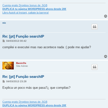
Cuenta gratis Dropbox bonus de .5GB
DUPLICA tu página WORDPRESS ahora desde 20€
Libro AutoIt al Instant, saltate la barrera!
nic
Re: [pt] Função searchIP
M
04/03/2013 00:42
e
n
compilei e executei mas nao acontece nada :( pode me ajudar?
s
a
j
e
BasicOs
Site Admin
Re: [pt] Função searchIP
M
04/03/2013 23:28
e
n
Explica un poco más que pasa?¿ que compilas?
s
a
j
e
Cuenta gratis Dropbox bonus de .5GB
DUPLICA tu página WORDPRESS ahora desde 20€