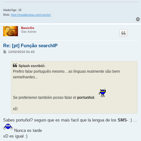
Idade/Age: 16
Web:
http://meadiciona.com/cemim/
BasicOs
Site Admin
Re: [pt] Função searchIP
M
12/02/2010 01:43
e
n
s
Splash escribió:
a
j
Prefiro falar português mesmo... as línguas realmente são bem
e
semelhantes...
Se preferieren también posso falar el
portunhol
.
xD
Sabes portuñol? seguro que es mais facil que la lengua de los
SMS
- :) ...
Nunca es tarde
xD es igual :)