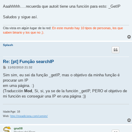
Aaahhhhh.....recuerda que autoit tiene una función para esto: _GetIP
Saludos y sigue así.
Cita vista en algún lugar de la red:
En este mundo hay 10 tipos de personas, los que
saben binario y los que no ;).
Splash
Re: [pt] Função searchIP
M
11/02/2010 21:32
e
n
Sim sim, eu sei da função _getIP, mas o objetivo da minha função é
s
procurar um IP
a
j
em uma página. :)
e
(Traducción
Mod
, Si, si, ya se de la función _getIP, PERO el objetivo de
mi función es conseguir una IP en una página :))
Idade/Age: 16
Web:
http://meadiciona.com/cemim/
gna08
Hacker del Foro