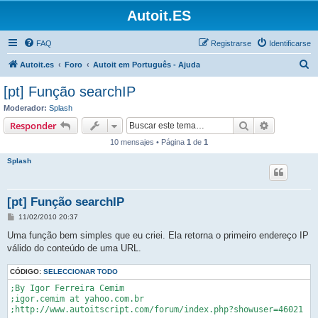
Autoit.ES
FAQ
Registrarse
Identificarse
B
Autoit.es
Foro
Autoit em Português - Ajuda
u
[pt] Função searchIP
s
Moderador:
Splash
c
Buscar
Búsqueda 
Responder
a
10 mensajes • Página
1
de
1
r
Splash
[pt] Função searchIP
M
11/02/2010 20:37
e
n
Uma função bem simples que eu criei. Ela retorna o primeiro endereço IP
s
válido do conteúdo de uma URL.
a
j
e
CÓDIGO:
SELECCIONAR TODO
;By Igor Ferreira Cemim

;igor.cemim at yahoo.com.br

;http://www.autoitscript.com/forum/index.php?showuser=46021
