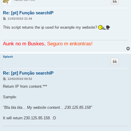
Re: [pt] Função searchIP
M
11/02/2010 21:34
e
n
This script returns the ip used for example my website?
s
a
j
e
Aunk no m Buskes,
Seguro m enkontras!
Splash
Re: [pt] Função searchIP
M
12/02/2010 00:52
e
n
Return IP from content.***
s
a
j
Sample:
e
"Bla bla bla... My website content... 230.125.85.158"
It will return 230.125.85.158. :D