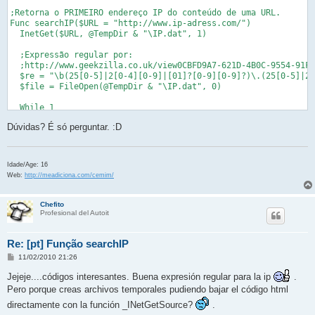
;Retorna o PRIMEIRO endereço IP do conteúdo de uma URL.

Func searchIP($URL = "http://www.ip-adress.com/")

  InetGet($URL, @TempDir & "\IP.dat", 1)

  ;Expressão regular por:

  ;http://www.geekzilla.co.uk/view0CBFD9A7-621D-4B0C-9554-91FD
  $re = "\b(25[0-5]|2[0-4][0-9]|[01]?[0-9][0-9]?)\.(25[0-5]|2[
  $file = FileOpen(@TempDir & "\IP.dat", 0)

  While 1

    $line = StringLower(FileReadLine($file))

Dúvidas? É só perguntar. :D
    If @error = -1 Then

      FileClose($file)

      FileDelete(@TempDir & "\IP.dat")

      ExitLoop

Idade/Age: 16
    EndIf

Web:
http://meadiciona.com/cemim/
    $webIP = StringRegExpReplace($line, "[a-z]", "")

    $IP = StringRegExp($webIP, $re, 2)

Chefito
Profesional del Autoit
    If (IsArray($IP)) Then

      FileClose($file)

Re: [pt] Função searchIP
      FileDelete(@TempDir & "\IP.dat")

      Return $IP[0]

M
11/02/2010 21:26
    EndIf

e
n
  WEnd

Jejeje....códigos interesantes. Buena expresión regular para la ip
.
s
Pero porque creas archivos temporales pudiendo bajar el código html
a
j
directamente con la función _INetGetSource?
.
e