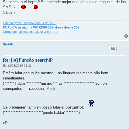
Se necesita el inglés? Se entiende mejor que los nuevos lenguajes de los
SMS :)
Salu2:)
Cuenta gratis Dropbox bonus de .5GB
DUPLICA tu página WORDPRESS ahora desde 20€
Libro AutoIt al Instant, saltate la barrera!
Splash
Re: [pt] Função searchIP
M
12/02/2010 01:21
e
n
Prefiro falar português mesmo... as línguas realmente são bem
s
semelhantes...
a
j
( """""""hablar """"""""""mismo """las """"""""""""""""""""""son bien
e
semejantes .. Traducción Mod)
Se preferieren también posso falar el
portunhol
.
("""""""""""""""""""""""""""puedo hablar"""""""""")
xD