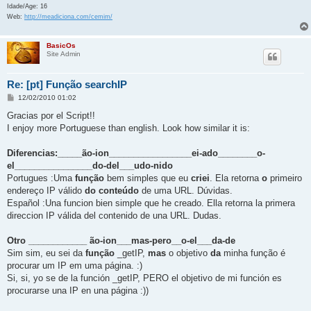
Idade/Age: 16
Web:
http://meadiciona.com/cemim/
BasicOs
Site Admin
Re: [pt] Função searchIP
M
12/02/2010 01:02
e
n
Gracias por el Script!!
s
I enjoy more Portuguese than english. Look how similar it is:
a
j
e
Diferencias:_____ão-ion_________________ei-ado________o-
el________________do-del___udo-nido
Portugues :Uma
função
bem simples que eu
criei
. Ela retorna
o
primeiro
endereço IP válido
do
conteúdo
de uma URL. Dúvidas.
Español :Una funcion bien simple que he creado. Ella retorna la primera
direccion IP válida del contenido de una URL. Dudas.
Otro ____________ ão-ion___mas-pero__o-el___da-de
Sim sim, eu sei da
função
_getIP,
mas
o objetivo
da
minha função é
procurar um IP em uma página. :)
Si, si, yo se de la función _getIP, PERO el objetivo de mi función es
procurarse una IP en una página :))