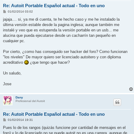
Re: Autoit Portable Español actual - Todo en uno
M
01/02/2014 03:02
e
n
jajaja.... si, ya me di cuenta, te he hecho caso y me he instalado la
s
última versión estable desde la pagina inglesa; aunque también me
a
j
instalé y veo que es estupenda la versión portable en un usb... me
e
alucina que pueda ejecutarse desde un cacharrín tan pequeño en
cualquier pc.
Por cierto, ¿como has conseguido ser hacker del foro? Como funcionan
"los niveles" De mayor quiero ser licenciado autoitero y con diploma
acreditativo
¿que tengo que hacer?
Un saludo,
Jose
Dany
Profesional del Autoit
Re: Autoit Portable Español actual - Todo en uno
M
01/02/2014 19:31
e
n
Pues lo de los rangos (quizás funcione por cantidad de mensajes en el
s
foro) y lo de licenciado no se puede autoit no es una carrera. aunque de
a