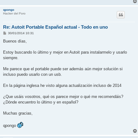
qpongo
Hacker del Foro
Re: Autoit Portable Español actual - Todo en uno
M
30/01/2014 10:31
e
n
Buenos días,
s
a
j
Estoy buscando lo último y mejor en Autoit para instalarmelo y usarlo
e
siempre.
Me parece que el portable puede ser además aún mejor solución si
incluso puedo usarlo con un usb.
En la página inglesa he visto alguna actualización incluso de 2014
¿Que usáis vosotros, qué os parece mejor o qué me recomendáis?
¿Dónde encuentro lo último y en español?
Muchas gracias,
qpongo