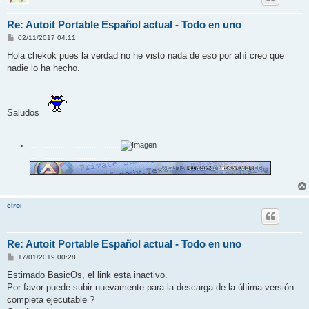
Re: Autoit Portable Español actual - Todo en uno
M
02/11/2017 04:11
e
n
Hola chekok pues la verdad no he visto nada de eso por ahí creo que
s
nadie lo ha hecho.
a
j
e
Saludos
............................................
......................................
elroi
Re: Autoit Portable Español actual - Todo en uno
M
17/01/2019 00:28
e
n
Estimado BasicOs, el link esta inactivo.
s
Por favor puede subir nuevamente para la descarga de la última versión
a
j
completa ejecutable ?
e