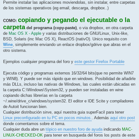
Permite instalar las aplicaciones moviendolas, sin instalar, entre carpetas
de los sistemas operativos (eg email, descarga, dropbox..)
copiando y pegando el ejecutable o la
COMO:
carpeta
del programa (copy-paste)
, o via dropbox, en otra carpeta
de
Mac OS X - Apple
y varias distribuciones de GNU/Linux, Unix-like,
BSD, Solaris (inc Mac OS X), ReactOS (nativO). Unico requisito con
Wine
, simplemente enviando un enlace dropbox/gdrive que abras en el
otro sistema.
Ejemplos cualquier programa del foro y
este gestor Firefox Portable
Ejecuta código y programas externos 16/32/64 bits(que no permite WIN7
y WIN8). Y puede ser más rápido que en windows. Posibilidad de añadirle
más DLLs, incluso las nativas de Windows, las cuales están ubicadas en
la carpeta C:\Windows\System32, y pueden ser instaladas en wine
copiando dichas librerías en la carpeta
~/.wine/drive_c/windows/system32. El editor e IDE Scite y compiladores
de Autoit funcionan bien.
Cualquier distribución sirve, aquí nuestra guia superFacil para tener
Linux preconfigurado en tu PC en pocos minutos.
. Además
aquí otro post
donde comentamos sobre el tema.
Cualquier duda abre un
tópico en nuestro foro de ayuda
indicando
MAC-
LINUX-CHECKED-OK
para tener en busqueda del foros los posts de este