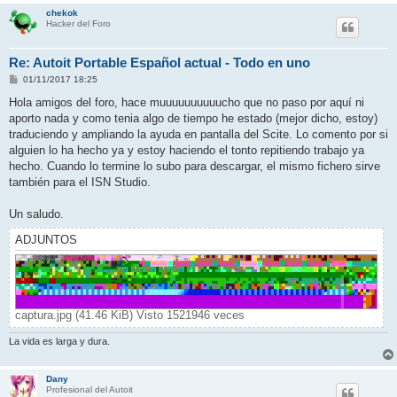
chekok
Hacker del Foro
Re: Autoit Portable Español actual - Todo en uno
M
01/11/2017 18:25
e
n
Hola amigos del foro, hace muuuuuuuuuucho que no paso por aquí ni
s
aporto nada y como tenia algo de tiempo he estado (mejor dicho, estoy)
a
j
traduciendo y ampliando la ayuda en pantalla del Scite. Lo comento por si
e
alguien lo ha hecho ya y estoy haciendo el tonto repitiendo trabajo ya
hecho. Cuando lo termine lo subo para descargar, el mismo fichero sirve
también para el ISN Studio.
Un saludo.
ADJUNTOS
captura.jpg (41.46 KiB) Visto 1521946 veces
La vida es larga y dura.
Dany
Profesional del Autoit