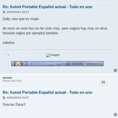
Re: Autoit Portable Español actual - Todo en uno
M
02/02/2014 18:27
e
n
Sally creo que es mujer.
s
a
j
de resto en este foro no he visto mas. pero seguro hay mas en otros
e
foros(en ingles por ejemplo) también.
saludos
............................................
......................................
qpongo
Hacker del Foro
Re: Autoit Portable Español actual - Todo en uno
M
02/02/2014 22:07
e
n
Gracias Dany!!
s
a
j
e