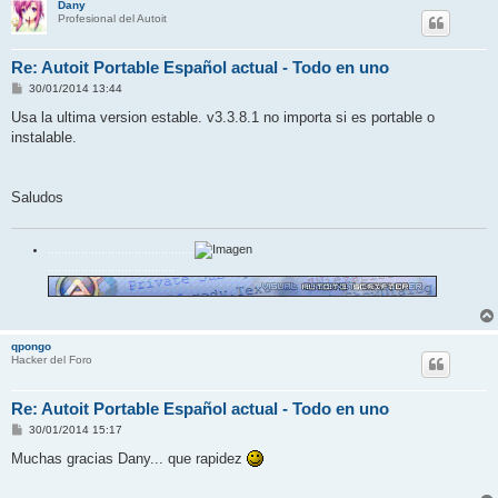
Dany
Profesional del Autoit
Re: Autoit Portable Español actual - Todo en uno
M
30/01/2014 13:44
e
n
Usa la ultima version estable. v3.3.8.1 no importa si es portable o
s
instalable.
a
j
e
Saludos
............................................
......................................
qpongo
Hacker del Foro
Re: Autoit Portable Español actual - Todo en uno
M
30/01/2014 15:17
e
n
Muchas gracias Dany... que rapidez
s
a
j