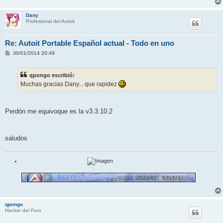
e
Dany
Profesional del Autoit
Re: Autoit Portable Español actual - Todo en uno
M
30/01/2014 20:49
e
n
s
qpongo escribió:
a
j
Muchas gracias Dany... que rapidez
e
Perdón me equivoque es la v3.3.10.2
saludos
............................................
......................................
qpongo
Hacker del Foro