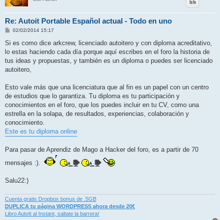
Re: Autoit Portable Español actual - Todo en uno
M
02/02/2014 15:17
e
n
Si es como dice arkcrew, licenciado autoitero y con diploma acreditativo,
s
lo estas haciendo cada día porque aquí escribes en el foro la historia de
a
j
tus ideas y propuestas, y también es un diploma o puedes ser licenciado
e
autoitero,
Esto vale más que una licenciatura que al fin es un papel con un centro
de estudios que lo garantiza. Tu diploma es tu participación y
conocimientos en el foro, que los puedes incluir en tu CV, como una
estrella en la solapa, de resultados, experiencias, colaboración y
conocimiento.
Este es tu diploma online
Para pasar de Aprendiz de Mago a Hacker del foro, es a partir de 70
mensajes :).
Salu22:)
Cuenta gratis Dropbox bonus de .5GB
DUPLICA tu página WORDPRESS ahora desde 20€
Libro AutoIt al Instant, saltate la barrera!