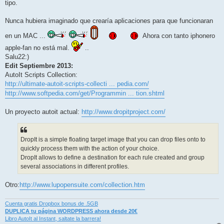
tipo.
Nunca hubiera imaginado que crearía aplicaciones para que funcionaran
en un MAC ...
Ahora con tanto iphonero
apple-fan no está mal.
..
Salu22:)
Edit Septiembre 2013:
AutoIt Scripts Collection:
http://ultimate-autoit-scripts-collecti ... pedia.com/
http://www.softpedia.com/get/Programmin ... tion.shtml
Un proyecto autoit actual:
http://www.dropitproject.com/
DropIt is a simple floating target image that you can drop files onto to
quickly process them with the action of your choice.
DropIt allows to define a destination for each rule created and group
several associations in different profiles.
Otro:
http://www.lupopensuite.com/collection.htm
Cuenta gratis Dropbox bonus de .5GB
DUPLICA tu página WORDPRESS ahora desde 20€
Libro AutoIt al Instant, saltate la barrera!