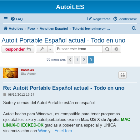
Autoit.ES
FAQ
Registrarse
Identificarse
B
Autoit.es
Foro
Autoit en Español
Tutorial leer primero - Documentación
u
Autoit Portable Español actual - Todo en uno
s
Buscar
Búsqueda 
Responder
c
a
1
2
3
Anterior
55 mensajes
r
BasicOs
Site Admin
Re: Autoit Portable Español actual - Todo en uno
M
08/12/2012 16:24
e
n
Scite y demás del AutoitPortable están en español.
s
a
j
Autoit hecho para Windows, es compatible para tener programas
e
ejecutables .exe y autoitportablees.exe en
Mac OS X de Apple.
MAC-
LINUX-CHECKED-OK
gracias a poseer una especial y UNICA
sincronización con
Wine
y :
En el foro
.