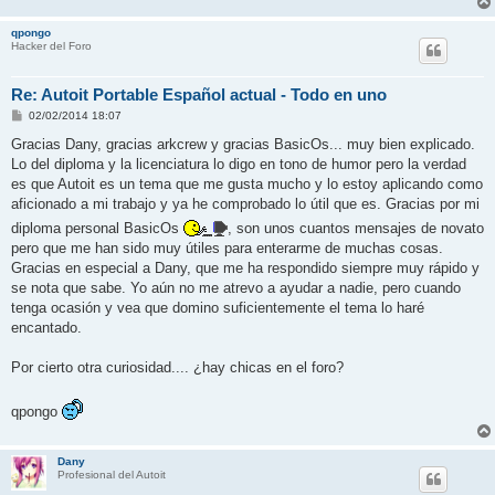
qpongo
Hacker del Foro
Re: Autoit Portable Español actual - Todo en uno
M
02/02/2014 18:07
e
n
Gracias Dany, gracias arkcrew y gracias BasicOs... muy bien explicado.
s
Lo del diploma y la licenciatura lo digo en tono de humor pero la verdad
a
j
es que Autoit es un tema que me gusta mucho y lo estoy aplicando como
e
aficionado a mi trabajo y ya he comprobado lo útil que es. Gracias por mi
diploma personal BasicOs
, son unos cuantos mensajes de novato
pero que me han sido muy útiles para enterarme de muchas cosas.
Gracias en especial a Dany, que me ha respondido siempre muy rápido y
se nota que sabe. Yo aún no me atrevo a ayudar a nadie, pero cuando
tenga ocasión y vea que domino suficientemente el tema lo haré
encantado.
Por cierto otra curiosidad.... ¿hay chicas en el foro?
qpongo
Dany
Profesional del Autoit