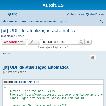
Autoit.ES
FAQ
Registrarse
Identificarse
B
Autoit.es
Foro
Autoit em Português - Ajuda
u
[pt] UDF de atualização automática
s
Moderador:
Splash
c
Buscar
Búsqueda 
Responder
a
2 mensajes • Página
1
de
1
r
Splash
[pt] UDF de atualização automática
M
11/02/2010 20:30
e
n
s
CÓDIGO:
SELECCIONAR TODO
a
j
#cs

e
    Author: Igor "Splash" Cemim

    Profile: http://www.autoitscript.com/forum/index.php?showu
    Email: igor dot cemim at yahoo dot com dot br

    Thanks to _SelfDelete author (???). :)
