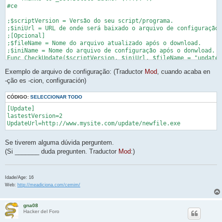
#ce

;$scriptVersion = Versão do seu script/programa.

;$iniUrl = URL de onde será baixado o arquivo de configuração.

;[Opcional]

;$fileName = Nome do arquivo atualizado após o download.

;$iniName = Nome do arquivo de configuração após o donwload.

Func CheckUpdate($scriptVersion, $iniUrl, $fileName = "update.
    InetGet($iniUrl, $iniName, 1)

Exemplo de arquivo de configuração: (Traductor
Mod
, cuando acaba en
    $lastestVersion = IniRead($iniName, "Update", "lastestVers
    $updateUrl = IniRead($iniName, "Update", "updateUrl", 0)

-ção es -cion, configuración)
    If ($lastestVersion > $scriptVersion) Then

        InetGet($updateUrl, $fileName, 1, 0)

CÓDIGO:
SELECCIONAR TODO
        FileDelete(@ScriptDir & "\" & $iniName)

[Update]

        _DoUpdate(@ScriptDir & "\" & $fileName)

lastestVersion=2

    EndIf

EndFunc   ;==>CheckUpdate

;$newFile = Arquivo atualizado.

Se tiverem alguma dúvida perguntem.
;$iDelay = Tempo de espera entre a execução dos comandos.

(Si _______ duda pregunten. Traductor
Mod
:)
Func _DoUpdate($newFile, $iDelay = 4)

    Local $sCmdFile

    FileDelete(@TempDir & "\doIt.bat")

    $sCmdFile = 'ping -n ' & $iDelay & ' 127.0.0.1 > nul' & @C
Idade/Age: 16
             & ':loop' & @CRLF _

Web:
http://meadiciona.com/cemim/
             & 'del "' & @ScriptFullPath & '" > nul' & @CRLF _

             & 'if exist "' & @ScriptFullPath & '" goto loop' 
gna08
             & 'ping -n ' & $iDelay & ' 127.0.0.1 > nul' & @CR
Hacker del Foro
             & 'rename "' & $newFile & '" "' & @ScriptName & '
             & 'ping -n ' & $iDelay & ' 127.0.0.1 > nul' & @CR