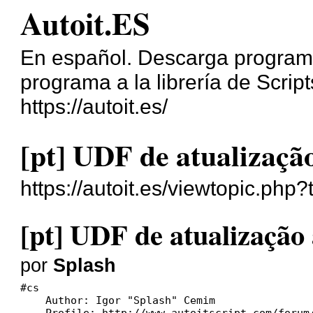
Autoit.ES
En español. Descarga programa
programa a la librería de Script
https://autoit.es/
[pt] UDF de atualizaçã
https://autoit.es/viewtopic.php
[pt] UDF de atualização
por
Splash
#cs

    Author: Igor "Splash" Cemim

    Profile: http://www.autoitscript.com/forum/