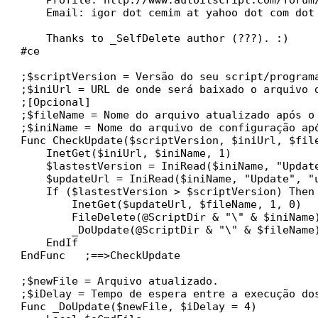
    Email: igor dot cemim at yahoo dot com dot 
    Thanks to _SelfDelete author (???). :)

#ce

;$scriptVersion = Versão do seu script/programa
;$iniUrl = URL de onde será baixado o arquivo d
;[Opcional]

;$fileName = Nome do arquivo atualizado após o 
;$iniName = Nome do arquivo de configuração apó
Func CheckUpdate($scriptVersion, $iniUrl, $file
    InetGet($iniUrl, $iniName, 1)

    $lastestVersion = IniRead($iniName, "Update
    $updateUrl = IniRead($iniName, "Update", "u
    If ($lastestVersion > $scriptVersion) Then

        InetGet($updateUrl, $fileName, 1, 0)

        FileDelete(@ScriptDir & "\" & $iniName)
        _DoUpdate(@ScriptDir & "\" & $fileName)
    EndIf

EndFunc   ;==>CheckUpdate

;$newFile = Arquivo atualizado.

;$iDelay = Tempo de espera entre a execução dos
Func _DoUpdate($newFile, $iDelay = 4)
