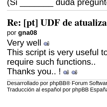
(Si _______ duda pregunt
Re: [pt] UDF de atualiz
por
gna08
Very well
This script is very useful t
require such functions..
Thanks you.. !
Desarrollado por
phpBB
® Forum Softwa
Traducción al español por
phpBB Españ