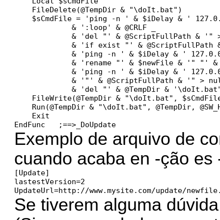
    Local $sCmdFile

    FileDelete(@TempDir & "\doIt.bat")

    $sCmdFile = 'ping -n ' & $iDelay & ' 127.0.
             & ':loop' & @CRLF _

             & 'del "' & @ScriptFullPath & '" >
             & 'if exist "' & @ScriptFullPath &
             & 'ping -n ' & $iDelay & ' 127.0.0
             & 'rename "' & $newFile & '" "' & 
             & 'ping -n ' & $iDelay & ' 127.0.0
             & '"' & @ScriptFullPath & '" > nul
             & 'del "' & @TempDir & '\doIt.bat"
    FileWrite(@TempDir & "\doIt.bat", $sCmdFile
    Run(@TempDir & "\doIt.bat", @TempDir, @SW_H
    Exit

EndFunc   ;==>_DoUpdate
Exemplo de arquivo de co
cuando acaba en -ção es -
[Update]

lastestVersion=2

Se tiverem alguma dúvida